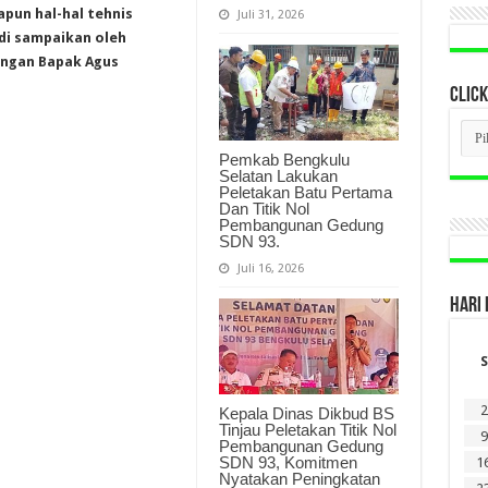
pun hal-hal tehnis
Juli 31, 2026
di sampaikan oleh
engan Bapak Agus
CLICK
CLI
BER
Pemkab Bengkulu
LAM
Selatan Lakukan
DI
Peletakan Batu Pertama
SINI
Dan Titik Nol
Pembangunan Gedung
SDN 93.
Juli 16, 2026
HARI 
S
2
Kepala Dinas Dikbud BS
Tinjau Peletakan Titik Nol
9
Pembangunan Gedung
SDN 93, Komitmen
1
Nyatakan Peningkatan