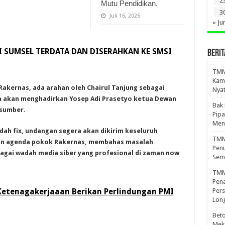
2
Mutu Pendidikan.
3
Juli 16, 2026
« Ju
I SUMSEL TERDATA DAN DISERAHKAN KE SMSI
BERIT
TMMD
Kamp
Rakernas, ada arahan oleh Chairul Tanjung sebagai
Nyat
ga akan menghadirkan Yosep Adi Prasetyo ketua Dewan
Bak
asumber.
Pipa
Men
sudah fix, undangan segera akan dikirim keseluruh
TMMD
pun agenda pokok Rakernas, membahas masalah
Penu
agai wadah media siber yang profesional di zaman now
Sem
TMM
Pena
Ketenagakerjaaan Berikan Perlindungan PMI
Pers
Lon
Beto
Meka