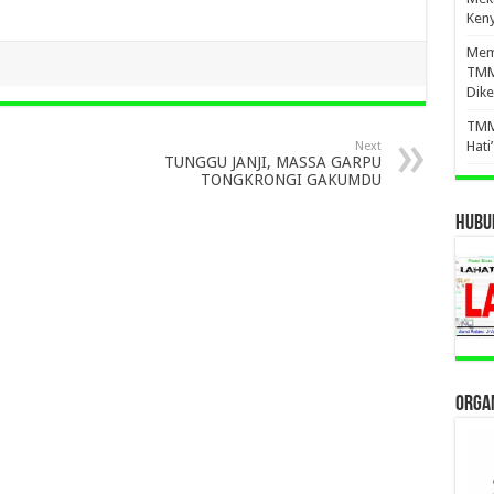
Ken
Mema
TMM
Dike
TMM
Hati
Next
TUNGGU JANJI, MASSA GARPU
TONGKRONGI GAKUMDU
HUBUN
ORGAN