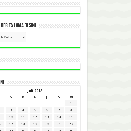
 BERITA LAMA DI SINI
CK
ITA
A
INI
Juli 2018
S
R
K
J
S
M
1
3
4
5
6
7
8
10
11
12
13
14
15
6
17
18
19
20
21
22