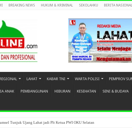
MI
BREAKING NEWS
HUKUM & KRIMINAL
SEKOLAHKU
BERITA NASIONA
REGIONAL
LAHAT
KABAR TNI
WARTA POLISI
PEMPROV SU
IA ANAK
PEMBANGUNAN
HIBURAN
KESEHATAN
SENI & BUDAYA
umsel Tunjuk Ujang Lahat jadi Plt Ketua PWI OKU Selatan