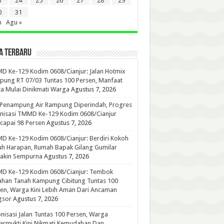
3
24
25
26
27
28
29
0
31
n
Agu »
A TERBARU
 Ke-129 Kodim 0608/Cianjur: Jalan Hotmix
ung RT 07/03 Tuntas 100 Persen, Manfaat
a Mulai Dinikmati Warga
Agustus 7, 2026
 Penampung Air Rampung Diperindah, Progres
nisasi TMMD Ke-129 Kodim 0608/Cianjur
capai 98 Persen
Agustus 7, 2026
 Ke-129 Kodim 0608/Cianjur: Berdiri Kokoh
h Harapan, Rumah Bapak Gilang Gumilar
akin Sempurna
Agustus 7, 2026
D Ke-129 Kodim 0608/Cianjur: Tembok
han Tanah Kampung Cibitung Tuntas 100
en, Warga Kini Lebih Aman Dari Ancaman
gsor
Agustus 7, 2026
nisasi Jalan Tuntas 100 Persen, Warga
rmukti Kini Nikmati Kemudahan Dan