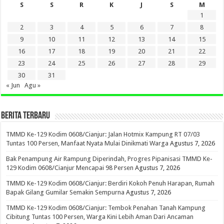
S
S
R
K
J
S
M
1
2
3
4
5
6
7
8
9
10
11
12
13
14
15
16
17
18
19
20
21
22
23
24
25
26
27
28
29
30
31
« Jun
Agu »
BERITA TERBARU
TMMD Ke-129 Kodim 0608/Cianjur: Jalan Hotmix Kampung RT 07/03
Tuntas 100 Persen, Manfaat Nyata Mulai Dinikmati Warga
Agustus 7, 2026
Bak Penampung Air Rampung Diperindah, Progres Pipanisasi TMMD Ke-
129 Kodim 0608/Cianjur Mencapai 98 Persen
Agustus 7, 2026
TMMD Ke-129 Kodim 0608/Cianjur: Berdiri Kokoh Penuh Harapan, Rumah
Bapak Gilang Gumilar Semakin Sempurna
Agustus 7, 2026
TMMD Ke-129 Kodim 0608/Cianjur: Tembok Penahan Tanah Kampung
Cibitung Tuntas 100 Persen, Warga Kini Lebih Aman Dari Ancaman