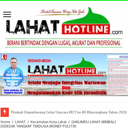
Panaskan Mesin Partai, DPW PAN Sumsel Gelar Rakerwil Sumsel 1 di Pale
Home
/
LAHAT
/
Kecamatan Kota Lahat
/
GAKUMDU LAHAT KEMBALI
DIDESAK TANGKAP TERDUGA MONEY POLITIK