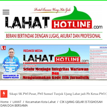
Sikapi SK PWI Pusat, PWI Sumsel Tunjuk Ujang Lahat jadi Plt Ketua PWI 
Home
/
LAHAT
/
Kecamatan Kota Lahat
/
CIK UJANG GELAR ISTIGHOSAH
DAN DOA BERSAMA