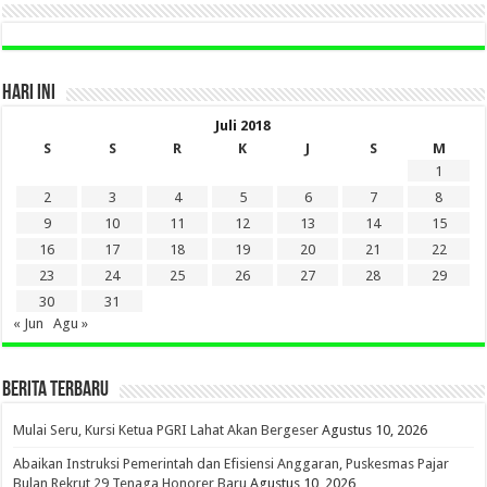
HARI INI
Juli 2018
S
S
R
K
J
S
M
1
2
3
4
5
6
7
8
9
10
11
12
13
14
15
16
17
18
19
20
21
22
23
24
25
26
27
28
29
30
31
« Jun
Agu »
BERITA TERBARU
Mulai Seru, Kursi Ketua PGRI Lahat Akan Bergeser
Agustus 10, 2026
Abaikan Instruksi Pemerintah dan Efisiensi Anggaran, Puskesmas Pajar
Bulan Rekrut 29 Tenaga Honorer Baru
Agustus 10, 2026