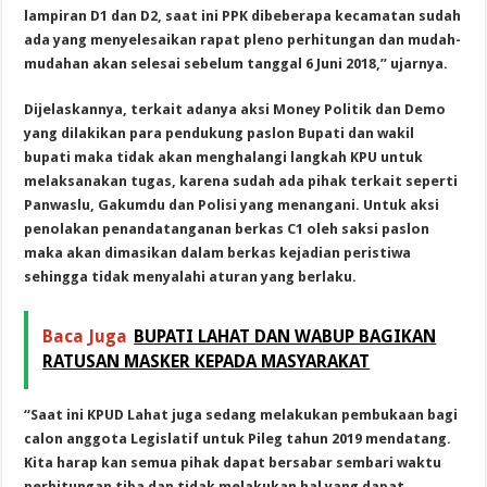
lampiran D1 dan D2, saat ini PPK dibeberapa kecamatan sudah
ada yang menyelesaikan rapat pleno perhitungan dan mudah-
mudahan akan selesai sebelum tanggal 6 Juni 2018,” ujarnya.
Dijelaskannya, terkait adanya aksi Money Politik dan Demo
yang dilakikan para pendukung paslon Bupati dan wakil
bupati maka tidak akan menghalangi langkah KPU untuk
melaksanakan tugas, karena sudah ada pihak terkait seperti
Panwaslu, Gakumdu dan Polisi yang menangani. Untuk aksi
penolakan penandatanganan berkas C1 oleh saksi paslon
maka akan dimasikan dalam berkas kejadian peristiwa
sehingga tidak menyalahi aturan yang berlaku.
Baca Juga
BUPATI LAHAT DAN WABUP BAGIKAN
RATUSAN MASKER KEPADA MASYARAKAT
“Saat ini KPUD Lahat juga sedang melakukan pembukaan bagi
calon anggota Legislatif untuk Pileg tahun 2019 mendatang.
Kita harap kan semua pihak dapat bersabar sembari waktu
perhitungan tiba dan tidak melakukan hal yang dapat