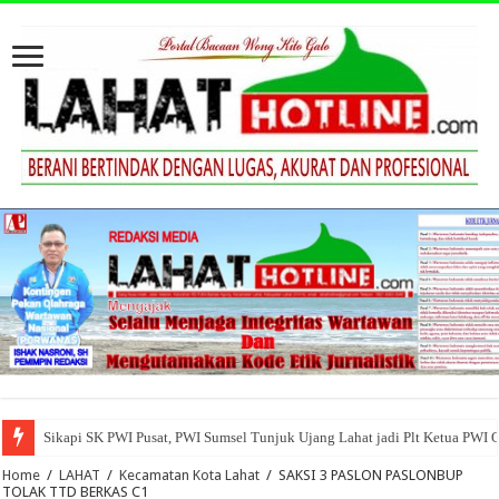
Sikapi SK PWI Pusat, PWI Sumsel Tunjuk Ujang Lahat jadi Plt Ketua PWI 
Home
/
LAHAT
/
Kecamatan Kota Lahat
/
SAKSI 3 PASLON PASLONBUP
TOLAK TTD BERKAS C1