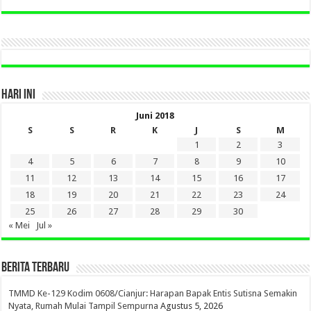
LAMA
DI
SINI
HARI INI
Juni 2018
S
S
R
K
J
S
M
1
2
3
4
5
6
7
8
9
10
11
12
13
14
15
16
17
18
19
20
21
22
23
24
25
26
27
28
29
30
« Mei
Jul »
BERITA TERBARU
TMMD Ke-129 Kodim 0608/Cianjur: Harapan Bapak Entis Sutisna Semakin
Nyata, Rumah Mulai Tampil Sempurna
Agustus 5, 2026