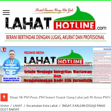
Sikapi SK PWI Pusat, PWI Sumsel Tunjuk Ujang Lahat jadi Plt Ketua PWI 
Home
/
LAHAT
/
Kecamatan Kota Lahat
/
INGAT..!! KALIAN DIGAJI PAKAI
DUIT RAKYAT