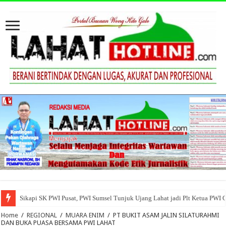
Sikapi SK PWI Pusat, PWI Sumsel Tunjuk Ujang Lahat jadi Plt Ketua PWI 
Home
/
REGIONAL
/
MUARA ENIM
/
PT BUKIT ASAM JALIN SILATURAHMI
DAN BUKA PUASA BERSAMA PWI LAHAT