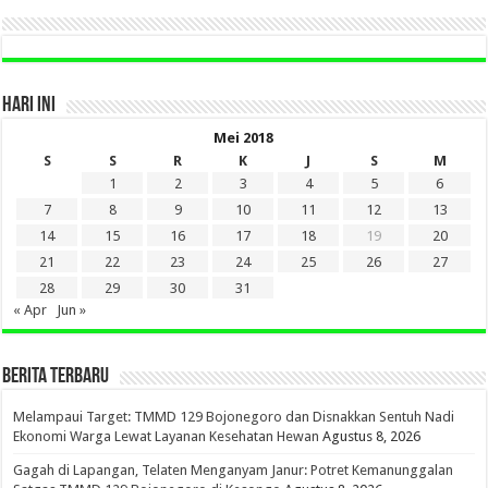
HARI INI
Mei 2018
S
S
R
K
J
S
M
1
2
3
4
5
6
7
8
9
10
11
12
13
14
15
16
17
18
19
20
21
22
23
24
25
26
27
28
29
30
31
« Apr
Jun »
BERITA TERBARU
Melampaui Target: TMMD 129 Bojonegoro dan Disnakkan Sentuh Nadi
Ekonomi Warga Lewat Layanan Kesehatan Hewan
Agustus 8, 2026
Gagah di Lapangan, Telaten Menganyam Janur: Potret Kemanunggalan