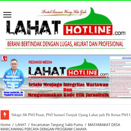
Sikapi SK PWI Pusat, PWI Sumsel Tunjuk Ujang Lahat jadi Plt Ketua PWI 
Home
/
LAHAT
/
Kecamatan Tanjung Sakti Pumu
/
MASYARAKAT DESA
MARCAWANG PERCAYA DENGAN PROGRAM CAHAYA