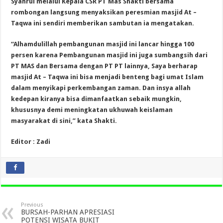
Syahrul melalui Kepala CSR PT Mas Shakti bersama
rombongan langsung menyaksikan peresmian masjid At –
Taqwa ini sendiri memberikan sambutan ia mengatakan.
“Alhamdulillah pembangunan masjid ini lancar hingga 100
persen karena Pembangunan masjid ini juga sumbangsih dari
PT MAS dan Bersama dengan PT PT lainnya, Saya berharap
masjid At – Taqwa ini bisa menjadi benteng bagi umat Islam
dalam menyikapi perkembangan zaman. Dan insya allah
kedepan kiranya bisa dimanfaatkan sebaik mungkin,
khususnya demi meningkatan ukhuwah keislaman
masyarakat di sini,” kata Shakti.
Editor : Zadi
Previous
BURSAH-PARHAN APRESIASI
POTENSI WISATA BUKIT