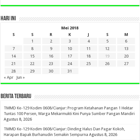
HARI INI
Mei 2018
S
S
R
K
J
S
M
1
2
3
4
5
6
7
8
9
10
11
12
13
14
15
16
17
18
19
20
21
22
23
24
25
26
27
28
29
30
31
« Apr
Jun »
BERITA TERBARU
TMMD Ke-129 Kodim 0608/Cianjur: Program Ketahanan Pangan 1 Hektar
Tuntas 100 Persen, Warga Mekarmukti Kini Punya Sumber Pangan Mandiri
Agustus 8, 2026
TMMD Ke-129 Kodim 0608/Cianjur: Dinding Halus Dan Pagar Kokoh,
Harapan Bapak Burhanudin Semakin Sempurna
Agustus 8, 2026