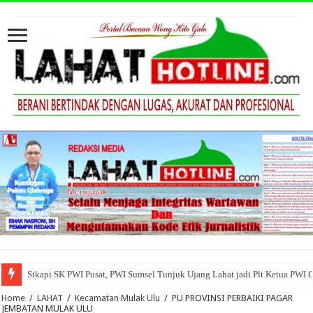
Sikapi SK PWI Pusat, PWI Sumsel Tunjuk Ujang Lahat jadi Plt Ketua PWI 
Home
/
LAHAT
/
Kecamatan Mulak Ulu
/
PU PROVINSI PERBAIKI PAGAR
JEMBATAN MULAK ULU