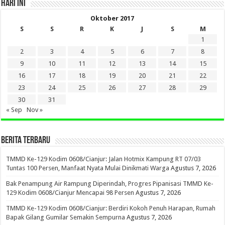
HARI INI
Oktober 2017
S
S
R
K
J
S
M
1
2
3
4
5
6
7
8
9
10
11
12
13
14
15
16
17
18
19
20
21
22
23
24
25
26
27
28
29
30
31
« Sep
Nov »
BERITA TERBARU
TMMD Ke-129 Kodim 0608/Cianjur: Jalan Hotmix Kampung RT 07/03
Tuntas 100 Persen, Manfaat Nyata Mulai Dinikmati Warga
Agustus 7, 2026
Bak Penampung Air Rampung Diperindah, Progres Pipanisasi TMMD Ke-
129 Kodim 0608/Cianjur Mencapai 98 Persen
Agustus 7, 2026
TMMD Ke-129 Kodim 0608/Cianjur: Berdiri Kokoh Penuh Harapan, Rumah
Bapak Gilang Gumilar Semakin Sempurna
Agustus 7, 2026