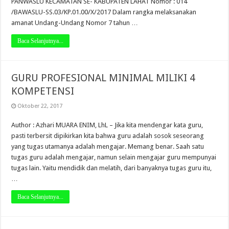
PANWASLU KECAMATAN SE- KABUPATEN LAHAT Nomor : 014
/BAWASLU-SS.03/KP.01.00/X/2017 Dalam rangka melaksanakan
amanat Undang-Undang Nomor 7 tahun …
Baca Selanjutnya...
GURU PROFESIONAL MINIMAL MILIKI 4
KOMPETENSI
Oktober 22, 2017
Author : Azhari MUARA ENIM, LhL – Jika kita mendengar kata guru,
pasti terbersit dipikirkan kita bahwa guru adalah sosok seseorang
yang tugas utamanya adalah mengajar. Memang benar. Saah satu
tugas guru adalah mengajar, namun selain mengajar guru mempunyai
tugas lain. Yaitu mendidik dan melatih, dari banyaknya tugas guru itu,
…
Baca Selanjutnya...