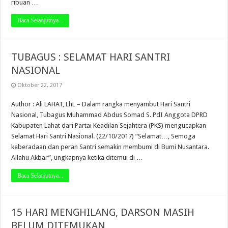
ribuan …
Baca Selanjutnya...
TUBAGUS : SELAMAT HARI SANTRI
NASIONAL
Oktober 22, 2017
Author : Ali LAHAT, LhL – Dalam rangka menyambut Hari Santri
Nasional, Tubagus Muhammad Abdus Somad S. PdI Anggota DPRD
Kabupaten Lahat dari Partai Keadilan Sejahtera (PKS) mengucapkan
Selamat Hari Santri Nasional. (22/10/2017) “Selamat…, Semoga
keberadaan dan peran Santri semakin membumi di Bumi Nusantara.
Allahu Akbar”, ungkapnya ketika ditemui di …
Baca Selanjutnya...
15 HARI MENGHILANG, DARSON MASIH
BELUM DITEMUKAN