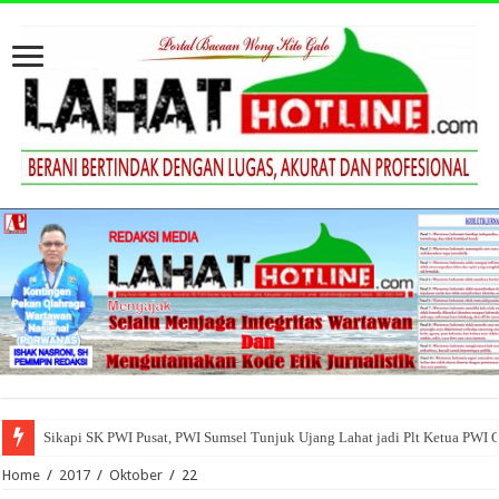
Sikapi SK PWI Pusat, PWI Sumsel Tunjuk Ujang Lahat jadi Plt Ketua PWI 
Home
/
2017
/
Oktober
/
22