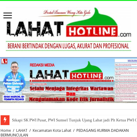
Sikapi SK PWI Pusat, PWI Sumsel Tunjuk Ujang Lahat jadi Plt Ketua PWI 
Home
/
LAHAT
/
Kecamatan Kota Lahat
/
PEDAGANG KURMA DADAKAN
BERMUNCULAN