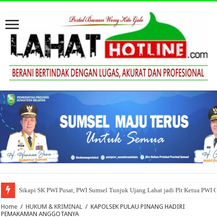
Sikapi SK PWI Pusat, PWI Sumsel Tunjuk Ujang Lahat jadi Plt Ketua PWI 
Home
/
HUKUM & KRIMINAL
/
KAPOLSEK PULAU PINANG HADIRI
PEMAKAMAN ANGGOTANYA