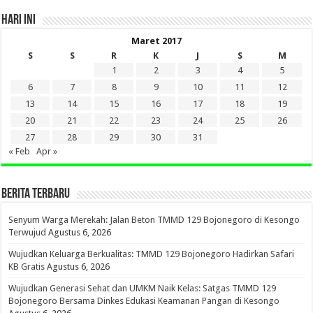
HARI INI
Maret 2017
S
S
R
K
J
S
M
1
2
3
4
5
6
7
8
9
10
11
12
13
14
15
16
17
18
19
20
21
22
23
24
25
26
27
28
29
30
31
« Feb
Apr »
BERITA TERBARU
Senyum Warga Merekah: Jalan Beton TMMD 129 Bojonegoro di Kesongo
Terwujud
Agustus 6, 2026
Wujudkan Keluarga Berkualitas: TMMD 129 Bojonegoro Hadirkan Safari
KB Gratis
Agustus 6, 2026
Wujudkan Generasi Sehat dan UMKM Naik Kelas: Satgas TMMD 129
Bojonegoro Bersama Dinkes Edukasi Keamanan Pangan di Kesongo