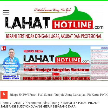
Sikapi SK PWI Pusat, PWI Sumsel Tunjuk Ujang Lahat jadi Plt Ketua PWI 
Home
/
LAHAT
/
Kecamatan Pulau Pinang
/
KAPOLSEK PULAU PINANG
SAMBANGI BUDIYONO, YANG HIDUP SEBATANG KARA