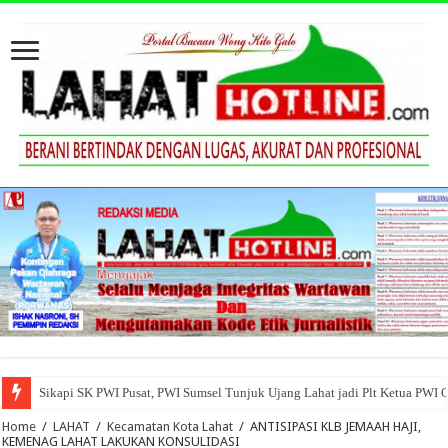
Sikapi SK PWI Pusat, PWI Sumsel Tunjuk Ujang Lahat jadi Plt Ketua PWI 
Home
/
LAHAT
/
Kecamatan Kota Lahat
/
ANTISIPASI KLB JEMAAH HAJI,
KEMENAG LAHAT LAKUKAN KONSULIDASI