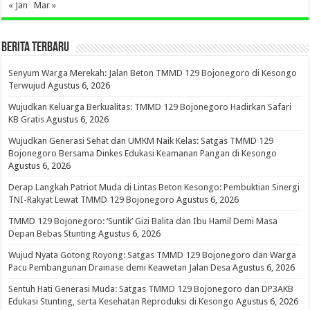
« Jan
Mar »
BERITA TERBARU
Senyum Warga Merekah: Jalan Beton TMMD 129 Bojonegoro di Kesongo
Terwujud
Agustus 6, 2026
Wujudkan Keluarga Berkualitas: TMMD 129 Bojonegoro Hadirkan Safari
KB Gratis
Agustus 6, 2026
Wujudkan Generasi Sehat dan UMKM Naik Kelas: Satgas TMMD 129
Bojonegoro Bersama Dinkes Edukasi Keamanan Pangan di Kesongo
Agustus 6, 2026
Derap Langkah Patriot Muda di Lintas Beton Kesongo: Pembuktian Sinergi
TNI-Rakyat Lewat TMMD 129 Bojonegoro
Agustus 6, 2026
TMMD 129 Bojonegoro: ‘Suntik’ Gizi Balita dan Ibu Hamil Demi Masa
Depan Bebas Stunting
Agustus 6, 2026
Wujud Nyata Gotong Royong: Satgas TMMD 129 Bojonegoro dan Warga
Pacu Pembangunan Drainase demi Keawetan Jalan Desa
Agustus 6, 2026
Sentuh Hati Generasi Muda: Satgas TMMD 129 Bojonegoro dan DP3AKB
Edukasi Stunting, serta Kesehatan Reproduksi di Kesongo
Agustus 6, 2026