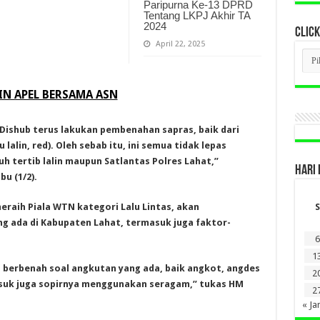
Paripurna Ke-13 DPRD
Tentang LKPJ Akhir TA
2024
CLICK
April 22, 2025
CLI
BER
LAM
DI
IN APEL BERSAMA ASN
SINI
n Dishub terus lakukan pembenahan sapras, baik dari
lalin, red). Oleh sebab itu, ini semua tidak lepas
h tertib lalin maupun Satlantas Polres Lahat,”
HARI 
bu (1/2).
S
raih Piala WTN kategori Lalu Lintas, akan
ng ada di Kabupaten Lahat, termasuk juga faktor-
6
1
ai berbenah soal angkutan yang ada, baik angkot, angdes
2
masuk juga sopirnya menggunakan seragam,” tukas HM
2
« Ja