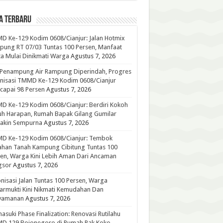
A TERBARU
 Ke-129 Kodim 0608/Cianjur: Jalan Hotmix
ung RT 07/03 Tuntas 100 Persen, Manfaat
a Mulai Dinikmati Warga
Agustus 7, 2026
 Penampung Air Rampung Diperindah, Progres
nisasi TMMD Ke-129 Kodim 0608/Cianjur
capai 98 Persen
Agustus 7, 2026
 Ke-129 Kodim 0608/Cianjur: Berdiri Kokoh
h Harapan, Rumah Bapak Gilang Gumilar
akin Sempurna
Agustus 7, 2026
D Ke-129 Kodim 0608/Cianjur: Tembok
han Tanah Kampung Cibitung Tuntas 100
en, Warga Kini Lebih Aman Dari Ancaman
gsor
Agustus 7, 2026
nisasi Jalan Tuntas 100 Persen, Warga
rmukti Kini Nikmati Kemudahan Dan
yamanan
Agustus 7, 2026
suki Phase Finalization: Renovasi Rutilahu
D 129 Bojonegoro di Rumah Pak Koko