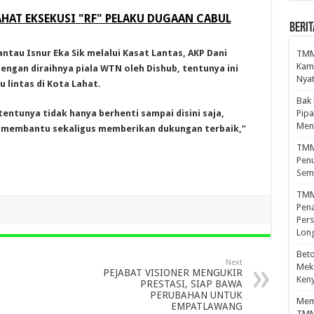
AHAT EKSEKUSI "RF" PELAKU DUGAAN CABUL
BERIT
ntau Isnur Eka Sik melalui Kasat Lantas, AKP Dani
TMMD
Kamp
ngan diraihnya piala WTN oleh Dishub, tentunya ini
Nyat
 lintas di Kota Lahat.
Bak
Pipa
entunya tidak hanya berhenti sampai disini saja,
Men
ap membantu sekaligus memberikan dukungan terbaik,”
TMMD
Penu
Sem
TMM
Pena
Pers
Lon
Beto
Next
Meka
PEJABAT VISIONER MENGUKIR
Ken
PRESTASI, SIAP BAWA
PERUBAHAN UNTUK
Mema
EMPATLAWANG
TMM