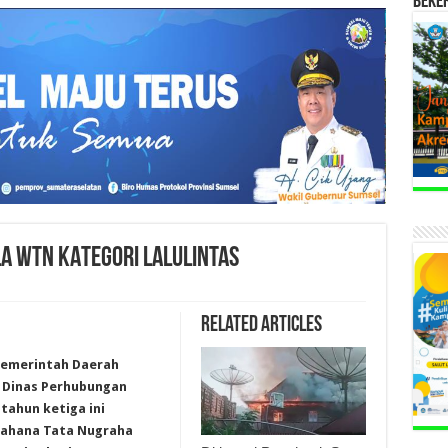
BEKE
LA WTN KATEGORI LALULINTAS
Related Articles
 Pemerintah Daerah
i Dinas Perhubungan
tahun ketiga ini
Wahana Tata Nugraha