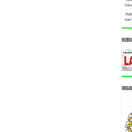
Dike
TMM
Hati
HUBUN
ORGAN