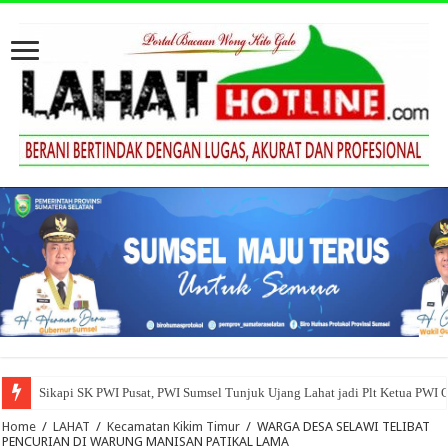
Sikapi SK PWI Pusat, PWI Sumsel Tunjuk Ujang Lahat jadi Plt Ketua PWI 
Home
/
LAHAT
/
Kecamatan Kikim Timur
/
WARGA DESA SELAWI TELIBAT
PENCURIAN DI WARUNG MANISAN PATIKAL LAMA