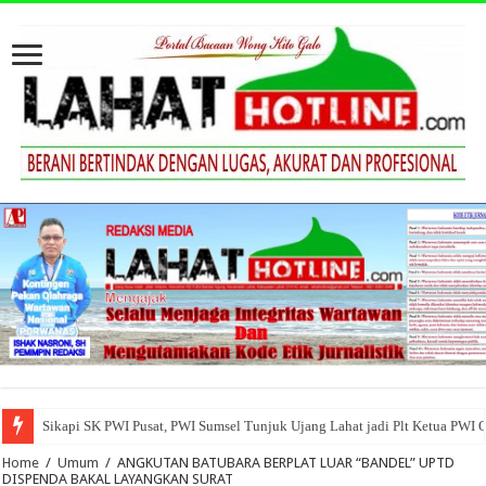
Sikapi SK PWI Pusat, PWI Sumsel Tunjuk Ujang Lahat jadi Plt Ketua PWI 
Home
/
Umum
/
ANGKUTAN BATUBARA BERPLAT LUAR “BANDEL” UPTD
DISPENDA BAKAL LAYANGKAN SURAT