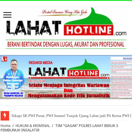
Sikapi SK PWI Pusat, PWI Sumsel Tunjuk Ujang Lahat jadi Plt Ketua PWI 
Home
/
HUKUM & KRIMINAL
/
TIM “GAGAK” POLRES LAHAT BEKUK 3
PEMBUNUH INSALATIR