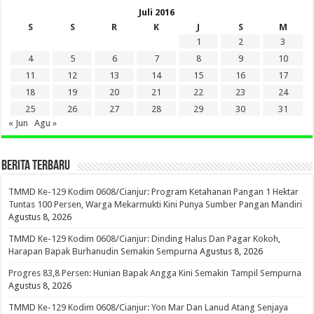
Juli 2016
S
S
R
K
J
S
M
1
2
3
4
5
6
7
8
9
10
11
12
13
14
15
16
17
18
19
20
21
22
23
24
25
26
27
28
29
30
31
« Jun
Agu »
BERITA TERBARU
TMMD Ke-129 Kodim 0608/Cianjur: Program Ketahanan Pangan 1 Hektar
Tuntas 100 Persen, Warga Mekarmukti Kini Punya Sumber Pangan Mandiri
Agustus 8, 2026
TMMD Ke-129 Kodim 0608/Cianjur: Dinding Halus Dan Pagar Kokoh,
Harapan Bapak Burhanudin Semakin Sempurna
Agustus 8, 2026
Progres 83,8 Persen: Hunian Bapak Angga Kini Semakin Tampil Sempurna
Agustus 8, 2026
TMMD Ke-129 Kodim 0608/Cianjur: Yon Mar Dan Lanud Atang Senjaya