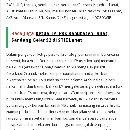
340 HUHP, tentang pembunuhan berencana”, terang Kapolres Lahat,
AKBP Rantau Isnur Eka, SIK, melalui Ponsel Kasat Reskrim Polres Lahat,
AKP Arief Mansyur, SIK, Kamis (21/7) pagi sekitar jam 07:30 WIB.
Baca Juga
Ketua TP- PKK Kabupaten Lahat,
Sandang Gelar S2 di STIE Lahat
Dalam pengakuan ketiga pelaku, kronologi pembunuhan berencana
tersebut, kata Arief. Bermula saat pelaku EV (istri korban) menyuruh
pelaku YD (eksekutor1) yang kemudian YD mengajak pelaku US
(eksekutor2) untuk melakukan pembunuhan terhadap korban,
dikarenakan pelaku EV sudah sakit hati selama 4 tahun tidak diberi
nafkah lahir dan bantin. Bahkan EV mengaku sering disakiti secara fisik
oleh korban. “Modusnya, dengan cara YD menelpon korban berpura
pura untuk memasang listrik. Saat bertemu, lalu YD dan US berpura
pura mengajak korban ke rumah YD untuk memasang instalasi listrik.
Namun pada saat di jalan lintas dan melihat jalan sepi, kedua pelaku
langsung menyabet dan menikam korban dengan pisau yang sudah
disiapkan oleh mereka berdua, hingga meninggal di tempat”,