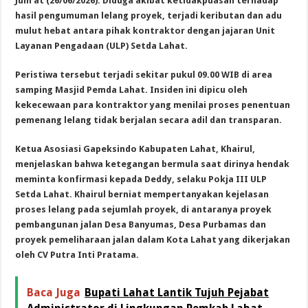
Jum’at (26/06/2026). Diduga akibat ketidakpuasan terhadap
hasil pengumuman lelang proyek, terjadi keributan dan adu
mulut hebat antara pihak kontraktor dengan jajaran Unit
Layanan Pengadaan (ULP) Setda Lahat.
Peristiwa tersebut terjadi sekitar pukul 09.00 WIB di area
samping Masjid Pemda Lahat. Insiden ini dipicu oleh
kekecewaan para kontraktor yang menilai proses penentuan
pemenang lelang tidak berjalan secara adil dan transparan.
Ketua Asosiasi Gapeksindo Kabupaten Lahat, Khairul,
menjelaskan bahwa ketegangan bermula saat dirinya hendak
meminta konfirmasi kepada Deddy, selaku Pokja III ULP
Setda Lahat. Khairul berniat mempertanyakan kejelasan
proses lelang pada sejumlah proyek, di antaranya proyek
pembangunan jalan Desa Banyumas, Desa Purbamas dan
proyek pemeliharaan jalan dalam Kota Lahat yang dikerjakan
oleh CV Putra Inti Pratama.
Baca Juga
Bupati Lahat Lantik Tujuh Pejabat