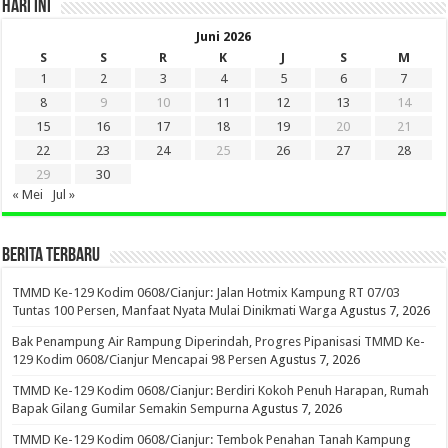
HARI INI
Juni 2026
S
S
R
K
J
S
M
1
2
3
4
5
6
7
8
9
10
11
12
13
14
15
16
17
18
19
20
21
22
23
24
25
26
27
28
29
30
« Mei
Jul »
BERITA TERBARU
TMMD Ke-129 Kodim 0608/Cianjur: Jalan Hotmix Kampung RT 07/03
Tuntas 100 Persen, Manfaat Nyata Mulai Dinikmati Warga
Agustus 7, 2026
Bak Penampung Air Rampung Diperindah, Progres Pipanisasi TMMD Ke-
129 Kodim 0608/Cianjur Mencapai 98 Persen
Agustus 7, 2026
TMMD Ke-129 Kodim 0608/Cianjur: Berdiri Kokoh Penuh Harapan, Rumah
Bapak Gilang Gumilar Semakin Sempurna
Agustus 7, 2026
TMMD Ke-129 Kodim 0608/Cianjur: Tembok Penahan Tanah Kampung