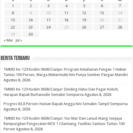
1
2
3
4
5
6
7
8
9
10
11
12
13
14
15
16
17
18
19
20
21
22
23
24
25
26
27
28
29
30
« Mei
Jul »
BERITA TERBARU
TMMD Ke-129 Kodim 0608/Cianjur: Program Ketahanan Pangan 1 Hektar
Tuntas 100 Persen, Warga Mekarmukti Kini Punya Sumber Pangan Mandiri
Agustus 8, 2026
TMMD Ke-129 Kodim 0608/Cianjur: Dinding Halus Dan Pagar Kokoh,
Harapan Bapak Burhanudin Semakin Sempurna
Agustus 8, 2026
Progres 83,8 Persen: Hunian Bapak Angga Kini Semakin Tampil Sempurna
Agustus 8, 2026
TMMD Ke-129 Kodim 0608/Cianjur: Yon Mar Dan Lanud Atang Senjaya
Rampungkan Pengecatan MCK 1 Citamiang, Fasilitas Sanitasi Tuntas 100
Persen
Agustus 8, 2026