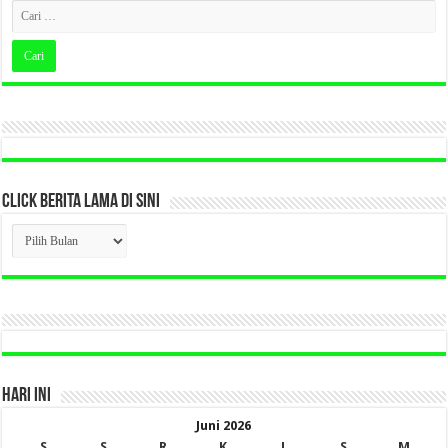
CLICK BERITA LAMA DI SINI
CLICK
BERITA
LAMA
DI
SINI
HARI INI
Juni 2026
S
S
R
K
J
S
M