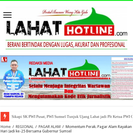
Sikapi SK PWI Pusat, PWI Sumsel Tunjuk Ujang Lahat jadi Plt Ketua PWI 
Home
/
REGIONAL
/
PAGAR ALAM
/
Momentum Perak. Pagar Alam Rayakan
Hari Jadi ke-25 Bersama Gubernur Sumsel