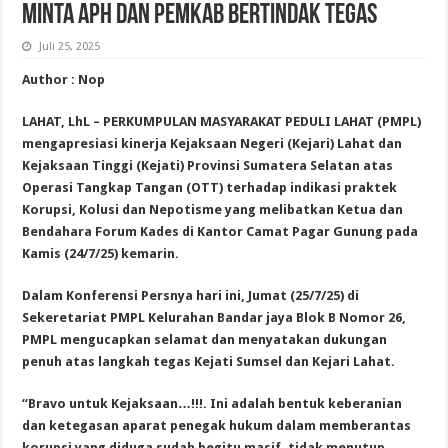
Minta APH dan Pemkab Bertindak Tegas
Juli 25, 2025
Author : Nop
LAHAT, LhL – PERKUMPULAN MASYARAKAT PEDULI LAHAT (PMPL)
mengapresiasi kinerja Kejaksaan Negeri (Kejari) Lahat dan
Kejaksaan Tinggi (Kejati) Provinsi Sumatera Selatan atas
Operasi Tangkap Tangan (OTT) terhadap indikasi praktek
Korupsi, Kolusi dan Nepotisme yang melibatkan Ketua dan
Bendahara Forum Kades di Kantor Camat Pagar Gunung pada
Kamis (24/7/25) kemarin.
Dalam Konferensi Persnya hari ini, Jumat (25/7/25) di
Sekeretariat PMPL Kelurahan Bandar jaya Blok B Nomor 26,
PMPL mengucapkan selamat dan menyatakan dukungan
penuh atas langkah tegas Kejati Sumsel dan Kejari Lahat.
“Bravo untuk Kejaksaan…!!!. Ini adalah bentuk keberanian
dan ketegasan aparat penegak hukum dalam memberantas
korupsi yang diduga sudah begitu masif, tidak menutup