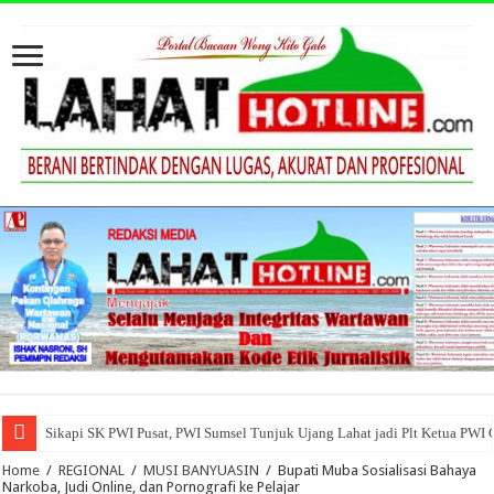
Sikapi SK PWI Pusat, PWI Sumsel Tunjuk Ujang Lahat jadi Plt Ketua PWI
Home
/
REGIONAL
/
MUSI BANYUASIN
/
Bupati Muba Sosialisasi Bahaya
Narkoba, Judi Online, dan Pornografi ke Pelajar