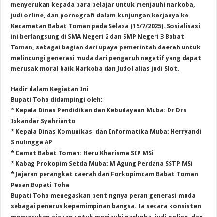
menyerukan kepada para pelajar untuk menjauhi narkoba,
judi online, dan pornografi dalam kunjungan kerjanya ke
Kecamatan Babat Toman pada Selasa (15/7/2025). Sosialisasi
ini berlangsung di SMA Negeri 2 dan SMP Negeri 3 Babat
Toman, sebagai bagian dari upaya pemerintah daerah untuk
melindungi generasi muda dari pengaruh negatif yang dapat
merusak moral baik Narkoba dan Judol alias judi Slot.
Hadir dalam Kegiatan Ini
Bupati Toha didampingi oleh:
* Kepala Dinas Pendidikan dan Kebudayaan Muba: Dr Drs
Iskandar Syahrianto
* Kepala Dinas Komunikasi dan Informatika Muba: Herryandi
Sinulingga AP
* Camat Babat Toman: Heru Kharisma SIP MSi
* Kabag Prokopim Setda Muba: M Agung Perdana SSTP MSi
* Jajaran perangkat daerah dan Forkopimcam Babat Toman
Pesan Bupati Toha
Bupati Toha menegaskan pentingnya peran generasi muda
sebagai penerus kepemimpinan bangsa. Ia secara konsisten
menyerukan ajakan untuk menjauhi narkoba, judi online, dan