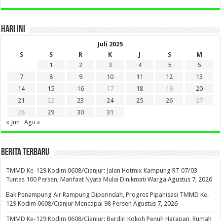
HARI INI
Juli 2025
S
S
R
K
J
S
M
1
2
3
4
5
6
7
8
9
10
11
12
13
14
15
16
17
18
19
20
21
22
23
24
25
26
27
28
29
30
31
« Jun
Agu »
BERITA TERBARU
TMMD Ke-129 Kodim 0608/Cianjur: Jalan Hotmix Kampung RT 07/03
Tuntas 100 Persen, Manfaat Nyata Mulai Dinikmati Warga
Agustus 7, 2026
Bak Penampung Air Rampung Diperindah, Progres Pipanisasi TMMD Ke-
129 Kodim 0608/Cianjur Mencapai 98 Persen
Agustus 7, 2026
TMMD Ke-129 Kodim 0608/Cianjur: Berdiri Kokoh Penuh Harapan, Rumah