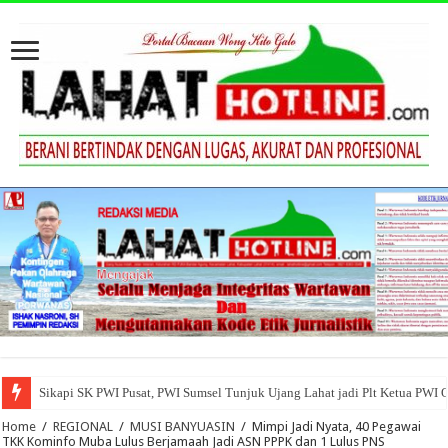
Sikapi SK PWI Pusat, PWI Sumsel Tunjuk Ujang Lahat jadi Plt Ketua PWI 
Home
/
REGIONAL
/
MUSI BANYUASIN
/
Mimpi Jadi Nyata, 40 Pegawai
TKK Kominfo Muba Lulus Berjamaah Jadi ASN PPPK dan 1 Lulus PNS