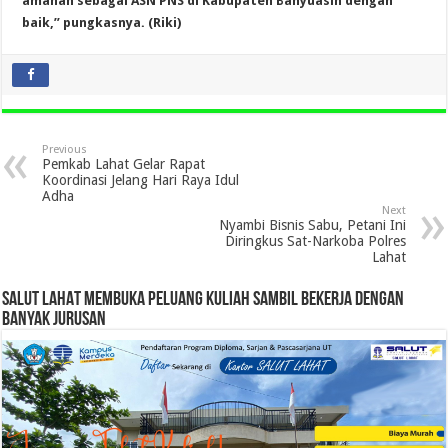
amanah sebagai ASN PNS di Kabupaten Banyuasin dengan
baik,” pungkasnya. (Riki)
Previous
Pemkab Lahat Gelar Rapat
Koordinasi Jelang Hari Raya Idul
Adha
Next
Nyambi Bisnis Sabu, Petani Ini
Diringkus Sat-Narkoba Polres
Lahat
SALUT LAHAT MEMBUKA PELUANG KULIAH SAMBIL BEKERJA DENGAN
BANYAK JURUSAN