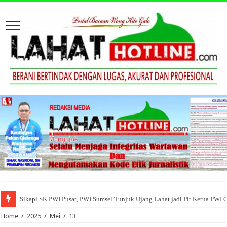
Sikapi SK PWI Pusat, PWI Sumsel Tunjuk Ujang Lahat jadi Plt Ketua PWI 
Home
/
2025
/
Mei
/
13