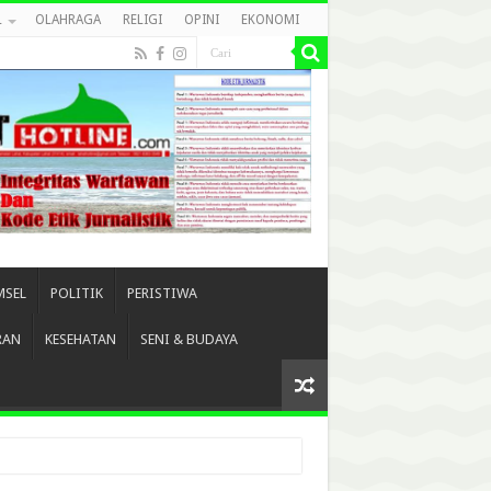
L
OLAHRAGA
RELIGI
OPINI
EKONOMI
MSEL
POLITIK
PERISTIWA
RAN
KESEHATAN
SENI & BUDAYA