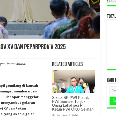
TOTA
ov XV dan Peparprov V 2025
Related Articles
Target Utama Muba.
CARI 
pil gemilang di kancah
semangat membara dan
ui Dispopar menggelar
Sikapi SK PWI Pusat,
PWI Sumsel Tunjuk
uk menyambut gelaran
Ujang Lahat jadi Plt
v) XV dan Pekan
Ketua PWI OKU Selatan
el yang akan digelar
Agustus 3, 2026