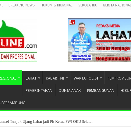
MI
BREAKING NEWS
HUKUM & KRIMINAL
SEKOLAHKU
BERITA NASIONA
REGIONAL
LAHAT
KABAR TNI
WARTA POLISI
PEMPROV SU
PEMERINTAHAN
DUNIA ANAK
PEMBANGUNAN
HIBU
A BERSAMBUNG
umsel Tunjuk Ujang Lahat jadi Plt Ketua PWI OKU Selatan