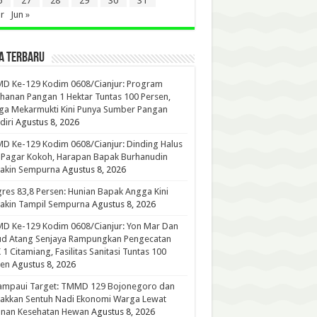
6
27
28
29
30
31
r
Jun »
A TERBARU
D Ke-129 Kodim 0608/Cianjur: Program
hanan Pangan 1 Hektar Tuntas 100 Persen,
ga Mekarmukti Kini Punya Sumber Pangan
iri
Agustus 8, 2026
 Ke-129 Kodim 0608/Cianjur: Dinding Halus
 Pagar Kokoh, Harapan Bapak Burhanudin
akin Sempurna
Agustus 8, 2026
res 83,8 Persen: Hunian Bapak Angga Kini
akin Tampil Sempurna
Agustus 8, 2026
D Ke-129 Kodim 0608/Cianjur: Yon Mar Dan
ud Atang Senjaya Rampungkan Pengecatan
1 Citamiang, Fasilitas Sanitasi Tuntas 100
sen
Agustus 8, 2026
ampaui Target: TMMD 129 Bojonegoro dan
akkan Sentuh Nadi Ekonomi Warga Lewat
anan Kesehatan Hewan
Agustus 8, 2026