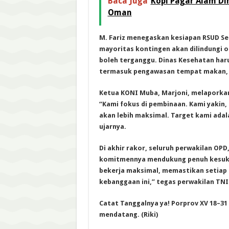
Baca Juga
Kopi Pagar Alam Di
Oman
M. Fariz menegaskan kesiapan RSUD Sek
mayoritas kontingen akan dilindungi o
boleh terganggu. Dinas Kesehatan haru
termasuk pengawasan tempat makan, h
Ketua KONI Muba, Marjoni, melaporkan
“Kami fokus di pembinaan. Kami yakin,
akan lebih maksimal. Target kami ada
ujarnya.
Di akhir rakor, seluruh perwakilan OPD
komitmennya mendukung penuh kesukse
bekerja maksimal, memastikan setiap 
kebanggaan ini,” tegas perwakilan TNI-
Catat Tanggalnya ya! Porprov XV 18–31
mendatang. (Riki)