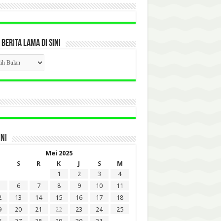
 BERITA LAMA DI SINI
CK
ITA
A
INI
Mei 2025
S
R
K
J
S
M
1
2
3
4
6
7
8
9
10
11
2
13
14
15
16
17
18
9
20
21
22
23
24
25