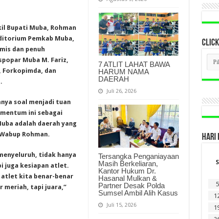
kil Bupati Muba, Rohman
Auditorium Pemkab Muba,
CLICK
amis dan penuh
CLI
spopar Muba M. Fariz,
7 ATLIT LAHAT BAWA
BER
, Forkopimda, dan
HARUM NAMA
LAM
DAERAH
DI
.
SINI
Juli 26, 2026
anya soal menjadi tuan
mentum ini sebagai
uba adalah daerah yang
as Wabup Rohman.
HARI 
enyeluruh, tidak hanya
Tersangka Penganiayaan
S
Masih Berkeliaran,
i juga kesiapan atlet.
Kantor Hukum Dr.
atlet kita benar-benar
Hasanal Mulkan &
5
Partner Desak Polda
 meriah, tapi juara,”
Sumsel Ambil Alih Kasus
1
Juli 15, 2026
1