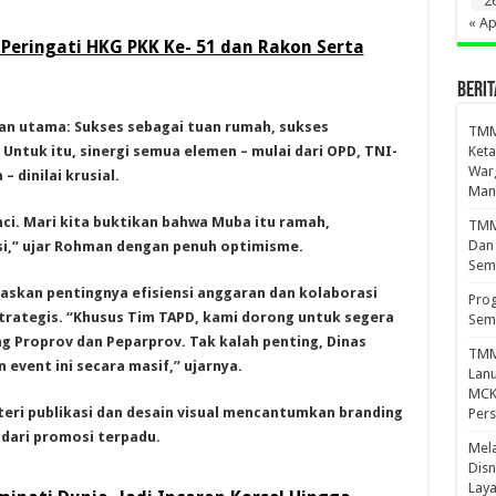
2
« Ap
eringati HKG PKK Ke- 51 dan Rakon Serta
BERIT
n utama: Sukses sebagai tuan rumah, sukses
TMM
Untuk itu, sinergi semua elemen – mulai dari OPD, TNI-
Keta
War
 dinilai krusial.
Mand
ci. Mari kita buktikan bahwa Muba itu ramah,
TMMD
Dan
i,” ujar Rohman dengan penuh optimisme.
Sem
askan pentingnya efisiensi anggaran dan kolaborasi
Prog
rategis. “Khusus Tim TAPD, kami dorong untuk segera
Sem
g Proprov dan Peparprov. Tak kalah penting, Dinas
TMM
vent ini secara masif,” ujarnya.
Lan
MCK 
eri publikasi dan desain visual mencantumkan branding
Per
 dari promosi terpadu.
Mel
Disn
Lay