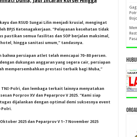
minati Dunia, Jadi Incaran Korsel Hingga
Gaga
Pot
Boj
ayu dan RSUD Sungai Lilin menjadi krusial, mengingat
Mema
leh BPJS Ketenagakerjaan. “Pelayanan kesehatan tidak
Res
s pastikan semua fasilitas dan SOP berjalan maksimal,
Pas
otel, hingga sanitasi umum,” tandasnya.
 bahwa persiapan atlet telah mencapai 70–80 persen.
HUBUN
 dengan dukungan anggaran yang segera cair, persiapan
lah mempersembahkan prestasi terbaik bagi Muba,”
, TNI-Polri, dan lembaga terkait lainnya menyatakan
san Porprov XV dan Peparprov V 2025. “Kami siap
tugas dijalankan dengan optimal demi suksesnya event
Polri.
ORGAN
 Oktober 2025 dan Peparprov V 1–7 November 2025