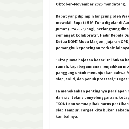
Oktober–November 2025 mendatang.
Rapat yang dipimpin langsung oleh Wa
mewakili Bupati H M Toha digelar di 
Jumat (9/5/2025) pagi, berlangsung din
semangat kolaboratif. Hadir Kepala Di
Ketua KONI Muba Marjoni, jajaran OPD
pemangku kepentingan terkait lainnya
“Kita punya hajatan besar. Ini bukan h
rumah, tapi bagaimana menjadikan mo
panggung untuk menunjukkan bahwa M
siap, solid, dan penuh prestasi,” teg
Ia menekankan pentingnya persiapan m
dari sisi teknis penyelenggaraan, tetap
“KONI dan semua pihak harus pastikan 
siap tempur. Target kita bukan sekadar
tambahnya.