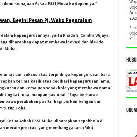
Wuj
ah demi kemajuan Askab PSSI Muba ke depannya.”
Boj
Drai
202
lawan, Begini Pesan Pj. Wako Pagaralam
Sent
Bojo
dalam kepengurusannya, yaitu Khadafi, Candra Wijaya,
Kese
 yang diharapkan dapat membawa inovasi dan ide-ide
di Muba.
HUBUN
lamat dan sukses atas terpilihnya kepengurusan baru
ucapkan terima kasih atas dedikasi kepengurusan lama,
ingkatan dan kemajuan sepakbola yang membawa nama
i tingkat lokal maupun nasional. “Saya berharap
membawa perubahan positif bagi perkembangan dan
” tutup Toha.
ORGAN
gai Ketua Askab PSSI Muba, diharapkan sepakbola di
an meraih prestasi yang membanggakan. (Riki)