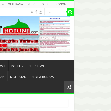
L
OLAHRAGA
RELIGI
OPINI
EKONOMI
MSEL
POLITIK
PERISTIWA
RAN
KESEHATAN
SENI & BUDAYA