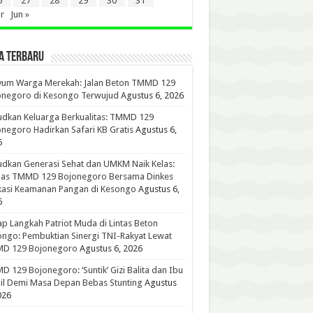
6
27
28
29
30
31
r
Jun »
A TERBARU
yum Warga Merekah: Jalan Beton TMMD 129
onegoro di Kesongo Terwujud
Agustus 6, 2026
dkan Keluarga Berkualitas: TMMD 129
negoro Hadirkan Safari KB Gratis
Agustus 6,
6
dkan Generasi Sehat dan UMKM Naik Kelas:
gas TMMD 129 Bojonegoro Bersama Dinkes
kasi Keamanan Pangan di Kesongo
Agustus 6,
6
p Langkah Patriot Muda di Lintas Beton
ngo: Pembuktian Sinergi TNI-Rakyat Lewat
D 129 Bojonegoro
Agustus 6, 2026
 129 Bojonegoro: ‘Suntik’ Gizi Balita dan Ibu
l Demi Masa Depan Bebas Stunting
Agustus
026