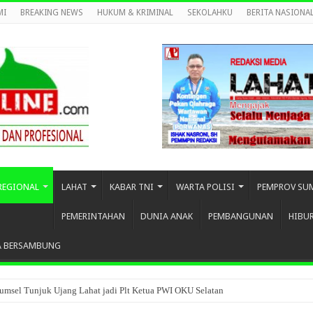
MI
BREAKING NEWS
HUKUM & KRIMINAL
SEKOLAHKU
BERITA NASIONA
REGIONAL
LAHAT
KABAR TNI
WARTA POLISI
PEMPROV SU
PEMERINTAHAN
DUNIA ANAK
PEMBANGUNAN
HIBU
A BERSAMBUNG
umsel Tunjuk Ujang Lahat jadi Plt Ketua PWI OKU Selatan