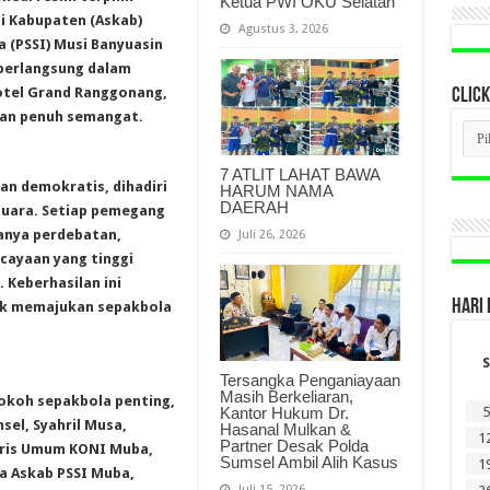
Ketua PWI OKU Selatan
i Kabupaten (Askab)
Agustus 3, 2026
 (PSSI) Musi Banyuasin
 berlangsung dalam
Hotel Grand Ranggonang,
CLICK
dan penuh semangat.
CLI
BER
LAM
7 ATLIT LAHAT BAWA
DI
an demokratis, dihadiri
HARUM NAMA
SINI
DAERAH
 suara. Setiap pemegang
anya perdebatan,
Juli 26, 2026
ayaan yang tinggi
 Keberhasilan ini
HARI 
k memajukan sepakbola
S
Tersangka Penganiayaan
Masih Berkeliaran,
 tokoh sepakbola penting,
Kantor Hukum Dr.
5
el, Syahril Musa,
Hasanal Mulkan &
1
Partner Desak Polda
aris Umum KONI Muba,
Sumsel Ambil Alih Kasus
1
a Askab PSSI Muba,
Juli 15, 2026