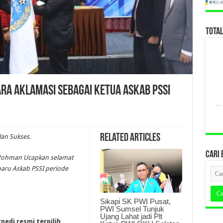
TOTA
ara Aklamasi sebagai Ketua Askab PSSI
Related Articles
lan Sukses.
CARI 
 Rohman Ucapkan selamat
baru Askab PSSI periode
Sikapi SK PWI Pusat,
PWI Sumsel Tunjuk
Ujang Lahat jadi Plt
rnedi resmi terpilih