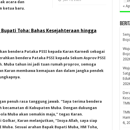
2
ak acara dan
« Ap
n ketua baru.
BERIT
Bupati Toha: Bahas Kesejahteraan hingga
Sen
Boj
Wuju
an bendera Pataka PSSI kepada Karan Karnedi sebagai
Bojo
serahkan bendera Pataka PSSI kepada Sekum Asprov PSSI
202
h. Muba tahun ini jadi tuan rumah proprov, semoga
Wuju
an Karan membawa kemajuan dan dalam jangka pendek
Sat
ungkapnya.
Edu
202
Dera
Keso
an penuh rasa tanggung jawab. “Saya terima bendera
TMM
ruh kecamatan di Kabupaten Muba. Dengan dukungan
TMMD
bola Muba akan semakin maju,” tegas Karan.
Hami
Golkar, Karan melanjutkan, “Insya Allah, saya siap
6, 2
Muba. Sesuai arahan Bapak Bupati Muba, HM Toha,