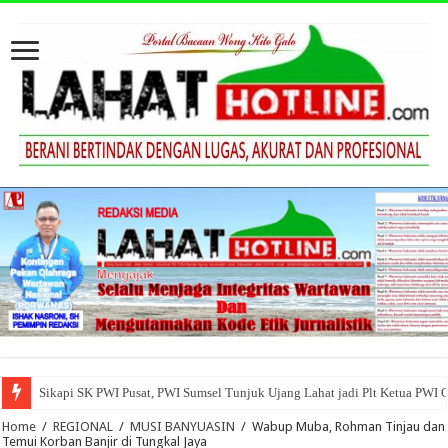
Sikapi SK PWI Pusat, PWI Sumsel Tunjuk Ujang Lahat jadi Plt Ketua PWI 
Home
/
REGIONAL
/
MUSI BANYUASIN
/
Wabup Muba, Rohman Tinjau dan
Temui Korban Banjir di Tungkal Jaya