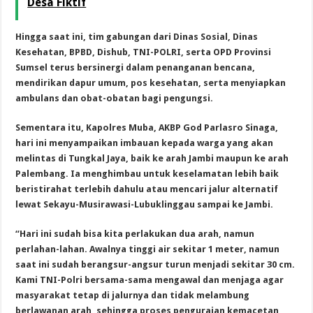
Desa Fiktif
Hingga saat ini, tim gabungan dari Dinas Sosial, Dinas
Kesehatan, BPBD, Dishub, TNI-POLRI, serta OPD Provinsi
Sumsel terus bersinergi dalam penanganan bencana,
mendirikan dapur umum, pos kesehatan, serta menyiapkan
ambulans dan obat-obatan bagi pengungsi.
Sementara itu, Kapolres Muba, AKBP God Parlasro Sinaga,
hari ini menyampaikan imbauan kepada warga yang akan
melintas di Tungkal Jaya, baik ke arah Jambi maupun ke arah
Palembang. Ia menghimbau untuk keselamatan lebih baik
beristirahat terlebih dahulu atau mencari jalur alternatif
lewat Sekayu-Musirawasi-Lubuklinggau sampai ke Jambi.
“Hari ini sudah bisa kita perlakukan dua arah, namun
perlahan-lahan. Awalnya tinggi air sekitar 1 meter, namun
saat ini sudah berangsur-angsur turun menjadi sekitar 30 cm.
Kami TNI-Polri bersama-sama mengawal dan menjaga agar
masyarakat tetap di jalurnya dan tidak melambung
berlawanan arah, sehingga proses penguraian kemacetan