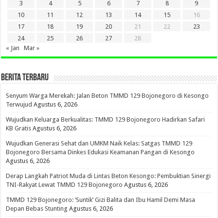
3
4
5
6
7
8
9
10
11
12
13
14
15
16
17
18
19
20
21
22
23
24
25
26
27
28
« Jan
Mar »
BERITA TERBARU
Senyum Warga Merekah: Jalan Beton TMMD 129 Bojonegoro di Kesongo
Terwujud
Agustus 6, 2026
Wujudkan Keluarga Berkualitas: TMMD 129 Bojonegoro Hadirkan Safari
KB Gratis
Agustus 6, 2026
Wujudkan Generasi Sehat dan UMKM Naik Kelas: Satgas TMMD 129
Bojonegoro Bersama Dinkes Edukasi Keamanan Pangan di Kesongo
Agustus 6, 2026
Derap Langkah Patriot Muda di Lintas Beton Kesongo: Pembuktian Sinergi
TNI-Rakyat Lewat TMMD 129 Bojonegoro
Agustus 6, 2026
TMMD 129 Bojonegoro: ‘Suntik’ Gizi Balita dan Ibu Hamil Demi Masa
Depan Bebas Stunting
Agustus 6, 2026