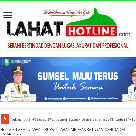
Sikapi SK PWI Pusat, PWI Sumsel Tunjuk Ujang Lahat jadi Plt Ketua PWI 
Home
/
LAHAT
/
WAKIL BUPATI LAHAT MELEPAS RATUSAN OFFROADER
LATAR 2025