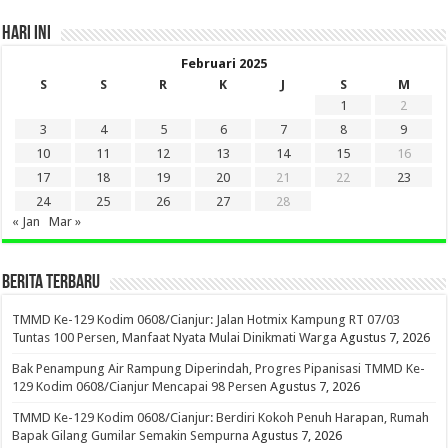
HARI INI
Februari 2025
S
S
R
K
J
S
M
1
2
3
4
5
6
7
8
9
10
11
12
13
14
15
16
17
18
19
20
21
22
23
24
25
26
27
28
« Jan
Mar »
BERITA TERBARU
TMMD Ke-129 Kodim 0608/Cianjur: Jalan Hotmix Kampung RT 07/03
Tuntas 100 Persen, Manfaat Nyata Mulai Dinikmati Warga
Agustus 7, 2026
Bak Penampung Air Rampung Diperindah, Progres Pipanisasi TMMD Ke-
129 Kodim 0608/Cianjur Mencapai 98 Persen
Agustus 7, 2026
TMMD Ke-129 Kodim 0608/Cianjur: Berdiri Kokoh Penuh Harapan, Rumah
Bapak Gilang Gumilar Semakin Sempurna
Agustus 7, 2026