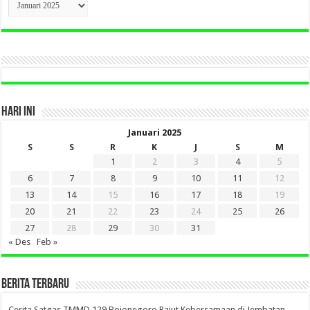
BERITA
LAMA
DI
SINI
HARI INI
Januari 2025
S
S
R
K
J
S
M
1
2
3
4
5
6
7
8
9
10
11
12
13
14
15
16
17
18
19
20
21
22
23
24
25
26
27
28
29
30
31
« Des
Feb »
BERITA TERBARU
Cerita Satgas TMMD 129 Bojonegoro Rajut Kebersamaan di Jembatan