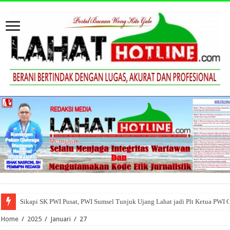
Sikapi SK PWI Pusat, PWI Sumsel Tunjuk Ujang Lahat jadi Plt Ketua PWI 
Home
/
2025
/
Januari
/
27