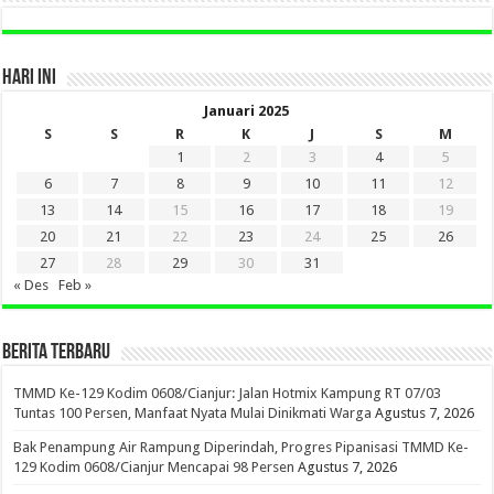
HARI INI
Januari 2025
S
S
R
K
J
S
M
1
2
3
4
5
6
7
8
9
10
11
12
13
14
15
16
17
18
19
20
21
22
23
24
25
26
27
28
29
30
31
« Des
Feb »
BERITA TERBARU
TMMD Ke-129 Kodim 0608/Cianjur: Jalan Hotmix Kampung RT 07/03
Tuntas 100 Persen, Manfaat Nyata Mulai Dinikmati Warga
Agustus 7, 2026
Bak Penampung Air Rampung Diperindah, Progres Pipanisasi TMMD Ke-
129 Kodim 0608/Cianjur Mencapai 98 Persen
Agustus 7, 2026