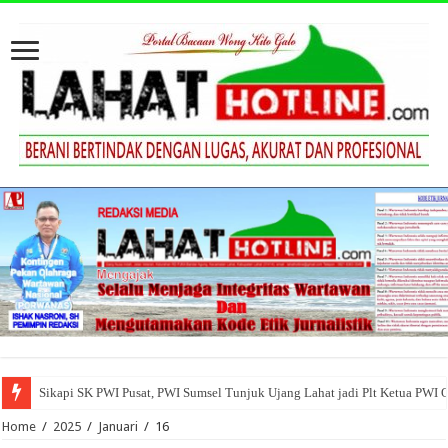
Sikapi SK PWI Pusat, PWI Sumsel Tunjuk Ujang Lahat jadi Plt Ketua PWI 
Home
/
2025
/
Januari
/
16