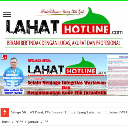
Sikapi SK PWI Pusat, PWI Sumsel Tunjuk Ujang Lahat jadi Plt Ketua PWI 
Home
/
2025
/
Januari
/
25