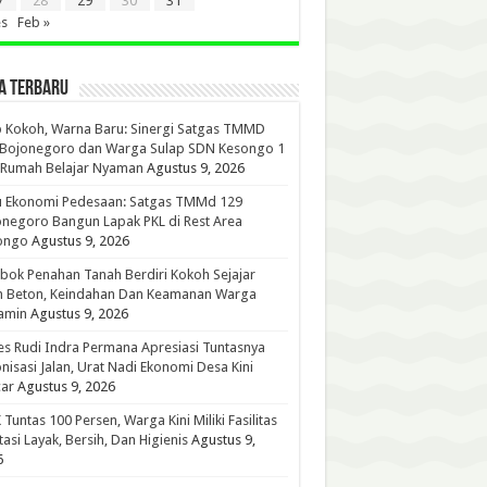
7
28
29
30
31
es
Feb »
A TERBARU
 Kokoh, Warna Baru: Sinergi Satgas TMMD
 Bojonegoro dan Warga Sulap SDN Kesongo 1
 Rumah Belajar Nyaman
Agustus 9, 2026
u Ekonomi Pedesaan: Satgas TMMd 129
negoro Bangun Lapak PKL di Rest Area
ongo
Agustus 9, 2026
ok Penahan Tanah Berdiri Kokoh Sejajar
n Beton, Keindahan Dan Keamanan Warga
amin
Agustus 9, 2026
s Rudi Indra Permana Apresiasi Tuntasnya
nisasi Jalan, Urat Nadi Ekonomi Desa Kini
ar
Agustus 9, 2026
Tuntas 100 Persen, Warga Kini Miliki Fasilitas
tasi Layak, Bersih, Dan Higienis
Agustus 9,
6