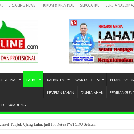
MI
BREAKING NEWS
HUKUM & KRIMINAL
SEKOLAHKU
BERITA NASIONA
REGIONAL
LAHAT
KABAR TNI
WARTA POLISI
PEMPROV SU
PEMERINTAHAN
DUNIA ANAK
PEMBANGUN
A BERSAMBUNG
umsel Tunjuk Ujang Lahat jadi Plt Ketua PWI OKU Selatan