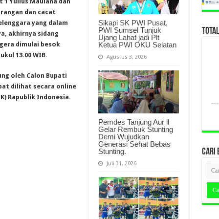
 1 Yulius Maulana dan
urangan dan cacat
Sikapi SK PWI Pusat,
yelenggara yang dalam
PWI Sumsel Tunjuk
TOTA
a, akhirnya sidang
Ujang Lahat jadi Plt
Ketua PWI OKU Selatan
gera dimulai besok
ukul 13.00 WIB.
Agustus 3, 2026
ung oleh Calon Bupati
at dilihat secara online
K) Rapublik Indonesia.
Pemdes Tanjung Aur ll
Gelar Rembuk Stunting
Demi Wujudkan
Generasi Sehat Bebas
Stunting.
CARI 
Juli 31, 2026