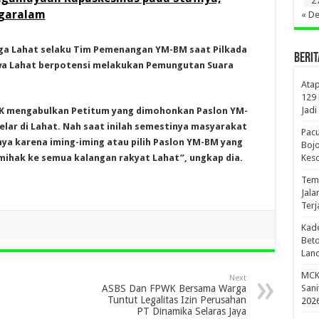
2
agaralam
« D
arga Lahat selaku Tim Pemenangan YM-BM saat Pilkada
BERIT
wa Lahat berpotensi melakukan Pemungutan Suara
Atap
129
Jadi
 MK mengabulkan Petitum yang dimohonkan Paslon YM-
lar di Lahat. Nah saat inilah semestinya masyarakat
Pac
anya karena iming-iming atau pilih Paslon YM-BM yang
Bojo
Kes
mihak ke semua kalangan rakyat Lahat”, ungkap dia.
Temb
Jala
Terj
Kade
Beto
Lanc
MCK 
Next
Sani
ASBS Dan FPWK Bersama Warga
Tuntut Legalitas Izin Perusahan
202
PT Dinamika Selaras Jaya