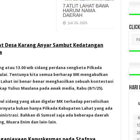
7 ATLIT LAHAT BAWA
HARUM NAMA
DAERAH
Juli 26, 2026
CLICK
CLI
BER
t Desa Karang Anyar Sambut Kedatangan
LAM
DI
a
SINI
ang atau 13.00 wib sidang perdana sengketa Pilkada
ulai. Tentunya kita semua berharap MK mengabulkan
 Lahat ini benar-benar menghasilkan sebuah kontestasi
HARI 
kap Yulius Maulana pada awak media, Rabu (8/1/25).
al sidang yang akan digelar MK terhadap perselisihan
S
 ternyata bukan hanya Pilkada Kabupaten Lahat yang ada
nistrasi. Bahkan di Sumsel saja ada beberapa daerah
6
g, Muara Enim dan lain-lain.
1
2
nganiayaan Kapuskesmas pada Stafnya,