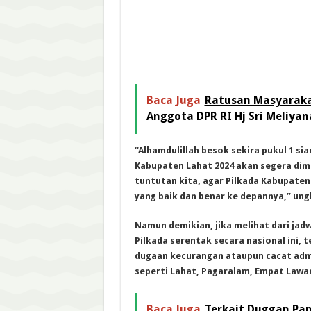
Baca Juga
Ratusan Masyaraka
Anggota DPR RI Hj Sri Meliyan
“Alhamdulillah besok sekira pukul 1 si
Kabupaten Lahat 2024 akan segera dim
tuntutan kita, agar Pilkada Kabupaten
yang baik dan benar ke depannya,” ung
Namun demikian, jika melihat dari jadw
Pilkada serentak secara nasional ini,
dugaan kecurangan ataupun cacat admi
seperti Lahat, Pagaralam, Empat Lawan
Baca Juga
Terkait Duggan Pa