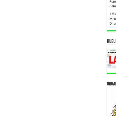
Ruma
Pene
TMMD
Men
Dir
HUBUN
ORGAN