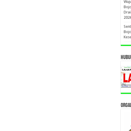
Wuj
Boj
Drai
202
Sent
Bojo
Kese
HUBUN
ORGAN