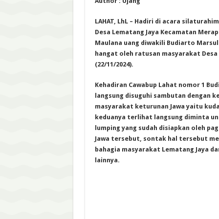
Author : Ujang
LAHAT, LhL – Hadiri di acara silaturah
Desa Lematang Jaya Kecamatan Merapi 
Maulana uang diwakili Budiarto Marsul
hangat oleh ratusan masyarakat Desa 
(22/11/2024).
Kehadiran Cawabup Lahat nomor 1 Budi
langsung disuguhi sambutan dengan k
masyarakat keturunan Jawa yaitu kuda
keduanya terlihat langsung diminta u
lumping yang sudah disiapkan oleh pa
Jawa tersebut, sontak hal tersebut m
bahagia masyarakat Lematang Jaya da
lainnya.