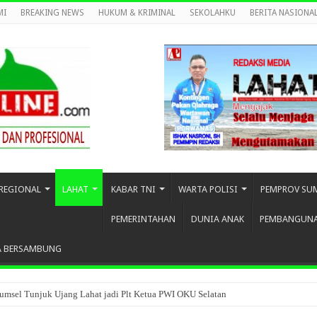
MI
BREAKING NEWS
HUKUM & KRIMINAL
SEKOLAHKU
BERITA NASIONA
REGIONAL
LAHAT
KABAR TNI
WARTA POLISI
PEMPROV SU
PEMERINTAHAN
DUNIA ANAK
PEMBANGUN
A BERSAMBUNG
umsel Tunjuk Ujang Lahat jadi Plt Ketua PWI OKU Selatan