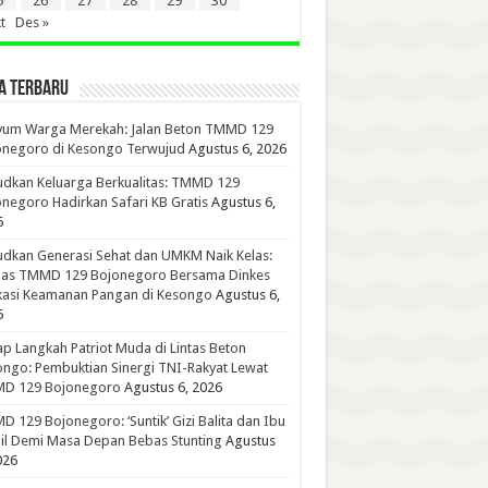
5
26
27
28
29
30
t
Des »
A TERBARU
yum Warga Merekah: Jalan Beton TMMD 129
onegoro di Kesongo Terwujud
Agustus 6, 2026
dkan Keluarga Berkualitas: TMMD 129
negoro Hadirkan Safari KB Gratis
Agustus 6,
6
dkan Generasi Sehat dan UMKM Naik Kelas:
gas TMMD 129 Bojonegoro Bersama Dinkes
kasi Keamanan Pangan di Kesongo
Agustus 6,
6
p Langkah Patriot Muda di Lintas Beton
ngo: Pembuktian Sinergi TNI-Rakyat Lewat
D 129 Bojonegoro
Agustus 6, 2026
 129 Bojonegoro: ‘Suntik’ Gizi Balita dan Ibu
l Demi Masa Depan Bebas Stunting
Agustus
026