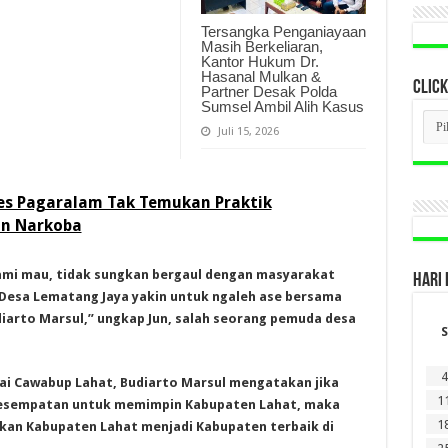
Tersangka Penganiayaan
Masih Berkeliaran,
Kantor Hukum Dr.
Hasanal Mulkan &
CLICK
Partner Desak Polda
Sumsel Ambil Alih Kasus
CLI
BER
Juli 15, 2026
LAM
DI
SINI
res Pagaralam Tak Temukan Praktik
an Narkoba
kami mau, tidak sungkan bergaul dengan masyarakat
HARI 
Desa Lematang Jaya yakin untuk ngaleh ase bersama
iarto Marsul,” ungkap Jun, salah seorang pemuda desa
S
4
ai Cawabup Lahat, Budiarto Marsul mengatakan jika
1
n kesempatan untuk memimpin Kabupaten Lahat, maka
1
an Kabupaten Lahat menjadi Kabupaten terbaik di