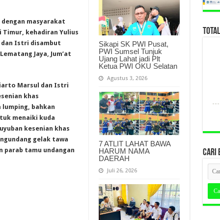
im dengan masyarakat
TOTA
Timur, kehadiran Yulius
 dan Istri disambut
Sikapi SK PWI Pusat,
PWI Sumsel Tunjuk
Lematang Jaya, Jum’at
Ujang Lahat jadi Plt
Ketua PWI OKU Selatan
Agustus 3, 2026
arto Marsul dan Istri
esenian khas
 lumping, bahkan
ntuk menaiki kuda
guyuban kesenian khas
engundang gelak tawa
7 ATLIT LAHAT BAWA
n parab tamu undangan
HARUM NAMA
CARI 
DAERAH
Juli 26, 2026