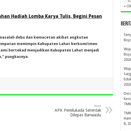
2
« Ok
ahan Hadiah Lomba Karya Tulis, Begini Pesan
BERIT
Sen
masalah debu dan kemacetan akibat angkutan
Boj
kesempatan memimpin Kabupaten Lahat berkomitmen
Wuju
kami bertekad menjadikan Kabupaten Lahat menjadi
Bojo
n,” pungkasnya.
202
Wuju
Sat
Edu
202
Dera
Keso
TMM
Next
APK Pemilukada Serentak
TMMD
Dilepas Banwaslu
Hami
6, 2