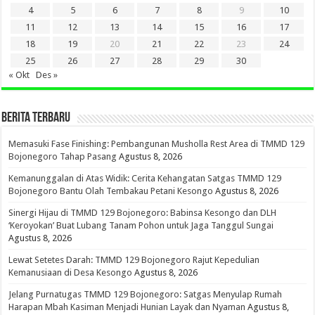
4
5
6
7
8
9
10
11
12
13
14
15
16
17
18
19
20
21
22
23
24
25
26
27
28
29
30
« Okt
Des »
BERITA TERBARU
Memasuki Fase Finishing: Pembangunan Musholla Rest Area di TMMD 129
Bojonegoro Tahap Pasang
Agustus 8, 2026
Kemanunggalan di Atas Widik: Cerita Kehangatan Satgas TMMD 129
Bojonegoro Bantu Olah Tembakau Petani Kesongo
Agustus 8, 2026
Sinergi Hijau di TMMD 129 Bojonegoro: Babinsa Kesongo dan DLH
‘Keroyokan’ Buat Lubang Tanam Pohon untuk Jaga Tanggul Sungai
Agustus 8, 2026
Lewat Setetes Darah: TMMD 129 Bojonegoro Rajut Kepedulian
Kemanusiaan di Desa Kesongo
Agustus 8, 2026
Jelang Purnatugas TMMD 129 Bojonegoro: Satgas Menyulap Rumah
Harapan Mbah Kasiman Menjadi Hunian Layak dan Nyaman
Agustus 8,