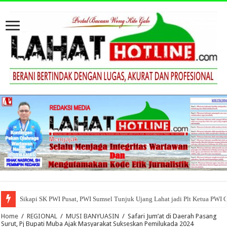
Sikapi SK PWI Pusat, PWI Sumsel Tunjuk Ujang Lahat jadi Plt Ketua PWI 
Home
/
REGIONAL
/
MUSI BANYUASIN
/
Safari Jum’at di Daerah Pasang
Surut, Pj Bupati Muba Ajak Masyarakat Sukseskan Pemilukada 2024