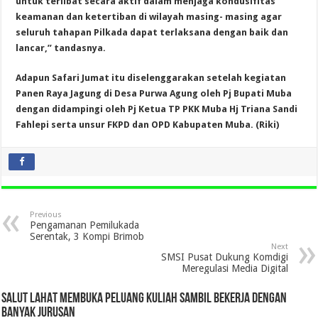
untuk terlibat secara aktif dalam menjaga kondusifitas
keamanan dan ketertiban di wilayah masing- masing agar
seluruh tahapan Pilkada dapat terlaksana dengan baik dan
lancar,” tandasnya.
Adapun Safari Jumat itu diselenggarakan setelah kegiatan
Panen Raya Jagung di Desa Purwa Agung oleh Pj Bupati Muba
dengan didampingi oleh Pj Ketua TP PKK Muba Hj Triana Sandi
Fahlepi serta unsur FKPD dan OPD Kabupaten Muba. (Riki)
Previous
Pengamanan Pemilukada
Serentak, 3 Kompi Brimob
Next
SMSI Pusat Dukung Komdigi
Meregulasi Media Digital
SALUT LAHAT MEMBUKA PELUANG KULIAH SAMBIL BEKERJA DENGAN
BANYAK JURUSAN