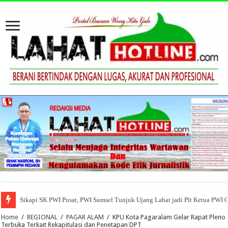
Sikapi SK PWI Pusat, PWI Sumsel Tunjuk Ujang Lahat jadi Plt Ketua PWI 
Pemkab Empatlawang Gelar Upacara HUT ke-80 Bhayangkara Tahun 2026
Home
/
REGIONAL
/
PAGAR ALAM
/
KPU Kota Pagaralam Gelar Rapat Pleno
Terbuka Terkait Rekapitulasi dan Penetapan DPT