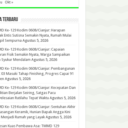
gu
Okt »
A TERBARU
D Ke-129 Kodim 0608/Cianjur: Harapan
k Entis Sutisna Semakin Nyata, Rumah Mulai
pil Sempurna
Agustus 5, 2026
D Ke-129 Kodim 0608/Cianjur: Capaian
ran Fisik Semakin Nyata, Warga Sampaikan
a Syukur Mendalam
Agustus 5, 2026
D Ke-129 Kodim 0608/Cianjur: Pembangunan
03 Masuki Tahap Finishing, Progres Capai 91
sen
Agustus 5, 2026
D Ke-129 Kodim 0608/Cianjur: Kecepatan Dan
litian Berjalan Seiring, Satgas Pacu
elesaian Rutilahu Tepat Waktu
Agustus 5, 2026
 Ke-129 Kodim 0608/Cianjur: Sentuhan Akhir
sangan Keramik, Hunian Bapak Angga Kini
 Menjadi Rumah yang Layak
Agustus 5, 2026
esan Kuas Pembawa Asa: TMMD 129