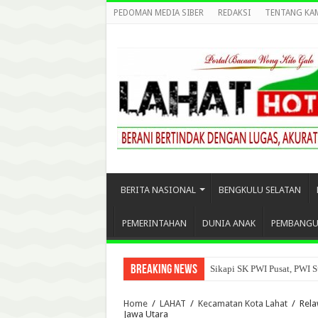
PEDOMAN MEDIA SIBER
REDAKSI
TENTANG KA
BERITA NASIONAL
BENGKULU SELATAN
PEMERINTAHAN
DUNIA ANAK
PEMBANG
Breaking News
Sikapi SK PWI Pusat, PWI S
Home
/
LAHAT
/
Kecamatan Kota Lahat
/
Rela
Jawa Utara