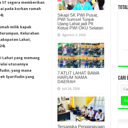
a ST segera memberikan
TOTA
ai pada korban rumah
Sikapi SK PWI Pusat,
4).
PWI Sumsel Tunjuk
Ujang Lahat jadi Plt
umah milik bapak
Ketua PWI OKU Selatan
ng Serumpun, Kelurahan
Agustus 3, 2026
Kabupaten Lahat,
24).
ti Lahat yang memang
alui utusannya
fudin, yang mana
7 ATLIT LAHAT BAWA
eh Syarifudin yang
HARUM NAMA
CARI 
DAERAH
Juli 26, 2026
Tersangka Penganiayaan