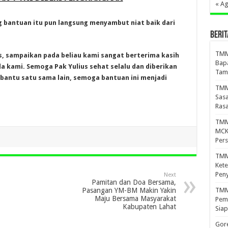
« A
 bantuan itu pun langsung menyambut niat baik dari
BERIT
TMM
s, sampaikan pada beliau kami sangat berterima kasih
Bapa
a kami. Semoga Pak Yulius sehat selalu dan diberikan
Tam
bantu satu sama lain, semoga bantuan ini menjadi
TMM
Sasa
Ras
TMM
MCK 
Per
TMM
Kete
Peny
Next
Pamitan dan Doa Bersama,
TMMD
Pasangan YM-BM Makin Yakin
Maju Bersama Masyarakat
Pema
Kabupaten Lahat
Siap
Gor