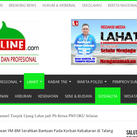
MI
BREAKING NEWS
HUKUM & KRIMINAL
SEKOLAHKU
BERITA NASIONA
REGIONAL
LAHAT
KABAR TNI
WARTA POLISI
PEMPROV SU
UNAN
HIBURAN
KESEHATAN
SENI & BUDAYA
SOSIALITA
WISAT
umsel Tunjuk Ujang Lahat jadi Plt Ketua PWI OKU Selatan
wan YM-BM Serahkan Bantuan Pada Korban Kebakaran di Talang
SALU