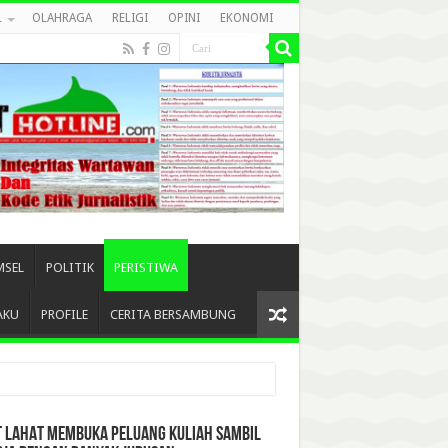
L
OLAHRAGA
RELIGI
OPINI
EKONOMI
MSEL
POLITIK
PERISTIWA
AKU
PROFILE
CERITA BERSAMBUNG
T LAHAT MEMBUKA PELUANG KULIAH SAMBIL