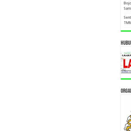
Boj
Sam
Sent
TMM
HUBUN
ORGAN