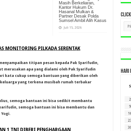
Masih Berkeliaran,
Kantor Hukum Dr.
Hasanal Mulkan &
CLICK
Partner Desak Polda
Sumsel Ambil Alih Kasus
CLI
BER
Juli 15, 2026
LAM
DI
SINI
AS MONITORING PILKADA SERENTAK
 menyampaikan titipan pesan kepada Pak Syarifudin,
t merasakan apa yang dialami oleh Pak Syarifudin
HARI 
ari kata cukup semoga bantuan yang diberikan oleh
 keluarga yang terkena musibah rumah terbakar
S
2
lius, semoga bantuan ini bisa sedikit membantu
9
yarifudin, semoga bantuan ini bisa membantu dan
1
 Yogi.
2
3
 DAN 1 TNI DIBERI PENGHARGAAN