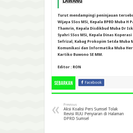
LAWANG
Turut mendampingi peninjauan tersebu
Wijaya SSos MSi, Kepala BPBD Muba H P
Thamrin, Kepala Disdikbud Muba Dr Isk
Syahri SSos MSi, Kepala Dinas Koperas
Sefrizal, Kabag Prokopim Setda Muba M 
Komunikasi dan Informatika Muba Herry
Kartiko Buwono SE MM.
Editor : RON
Facebook
Sebarkan
Previous
Aksi Koalisi Pers Sumsel Tolak
Revisi RUU Penyiaran di Halaman
DPRD Sumsel