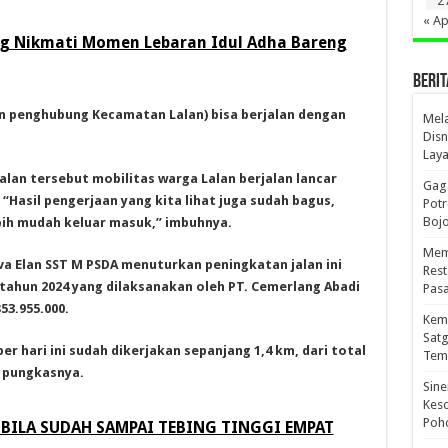
2
« Ap
g Nikmati Momen Lebaran Idul Adha Bareng
BERIT
n penghubung Kecamatan Lalan) bisa berjalan dengan
Mel
Disn
Lay
alan tersebut mobilitas warga Lalan berjalan lancar
Gaga
Hasil pengerjaan yang kita lihat juga sudah bagus,
Pot
Boj
ih mudah keluar masuk,” imbuhnya.
Mema
a Elan SST M PSDA menuturkan peningkatan jalan ini
Res
tahun 2024 yang dilaksanakan oleh PT. Cemerlang Abadi
Pas
53.955.000.
Kema
Sat
er hari ini sudah dikerjakan sepanjang 1,4 km, dari total
Tem
” pungkasnya.
Sine
Kes
Poho
BILA SUDAH SAMPAI TEBING TINGGI EMPAT