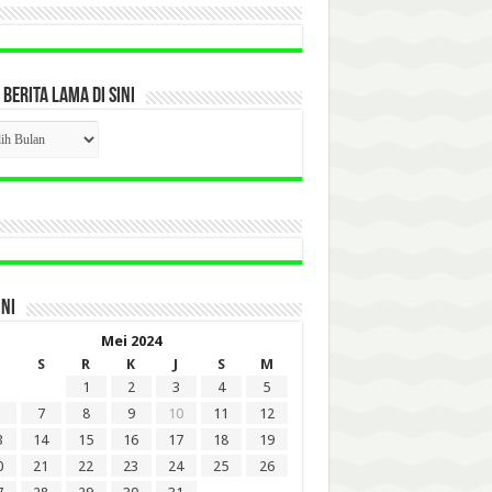
 BERITA LAMA DI SINI
CK
ITA
A
INI
Mei 2024
S
R
K
J
S
M
1
2
3
4
5
7
8
9
10
11
12
3
14
15
16
17
18
19
0
21
22
23
24
25
26