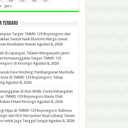
7
28
29
30
31
r
Jun »
A TERBARU
ampaui Target: TMMD 129 Bojonegoro dan
akkan Sentuh Nadi Ekonomi Warga Lewat
anan Kesehatan Hewan
Agustus 8, 2026
h di Lapangan, Telaten Menganyam Janur:
ret Kemanunggalan Satgas TMMD 129
onegoro di Kesongo
Agustus 8, 2026
suki Fase Finishing: Pembangunan Musholla
t Area di TMMD 129 Bojonegoro Tahap
ang
Agustus 8, 2026
nunggalan di Atas Widik: Cerita Kehangatan
gas TMMD 129 Bojonegoro Bantu Olah
bakau Petani Kesongo
Agustus 8, 2026
rgi Hijau di TMMD 129 Bojonegoro: Babinsa
ongo dan DLH ‘Keroyokan’ Buat Lubang Tanam
n untuk Jaga Tanggul Sungai
Agustus 8, 2026