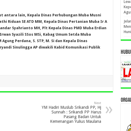
Lewa
Kep
Agus
t antara lain, Kepala Dinas Perhubungan Muba Musni
Jel
athi Riduan SE ATD MM, Kepala Dinas Pertanian Muba Ir A
Men
andar Syahrianto MH, Plt Kepala Dinas PMD Muba Erdian
Hun
i Irwan Syazili SSos MSi, Kabag Umum Setda Muba
Agung Perdana, S. STP, M. Si dan Kepala Dinas
andi Sinulingga AP diwakili Kabid Komunikasi Publik
HUBUN
ORGAN
Next
YM Hadiri Muslub Srikandi PP, Hj
Sunnah : Srikandi PP Harus
Pasang Badan Untuk
Kemenangan Yulius Maulana