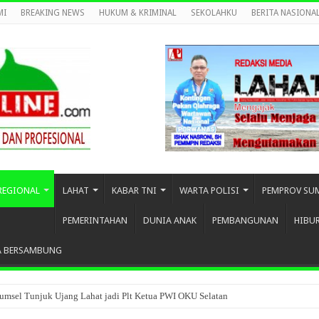
MI
BREAKING NEWS
HUKUM & KRIMINAL
SEKOLAHKU
BERITA NASIONA
REGIONAL
LAHAT
KABAR TNI
WARTA POLISI
PEMPROV SU
PEMERINTAHAN
DUNIA ANAK
PEMBANGUNAN
HIBU
A BERSAMBUNG
umsel Tunjuk Ujang Lahat jadi Plt Ketua PWI OKU Selatan