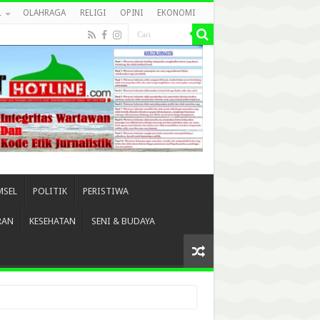
L
OLAHRAGA
RELIGI
OPINI
EKONOMI
MSEL
POLITIK
PERISTIWA
RAN
KESEHATAN
SENI & BUDAYA