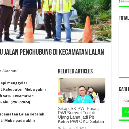
TOTA
jau Jalan Penghubung di Kecamatan Lalan
Related Articles
an Ekonomi
hlepi menggelar
CARI 
ut Kabupaten Muba yakni
ah satu kecamatan
Rabu (29/5/2024).
Sikapi SK PWI Pusat,
PWI Sumsel Tunjuk
Kecamatan Lalan setalah
Ujang Lahat jadi Plt
ati Muba pada akhir
Ketua PWI OKU Selatan
Agustus 3, 2026