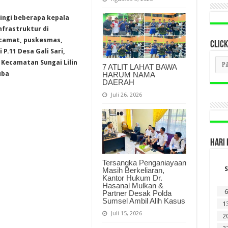
ingi beberapa kepala
frastruktur di
 camat, puskesmas,
CLICK
P.11 Desa Gali Sari,
CLI
Kecamatan Sungai Lilin
7 ATLIT LAHAT BAWA
BER
uba
HARUM NAMA
LAM
DAERAH
DI
SINI
Juli 26, 2026
HARI 
Tersangka Penganiayaan
S
Masih Berkeliaran,
Kantor Hukum Dr.
Hasanal Mulkan &
6
Partner Desak Polda
Sumsel Ambil Alih Kasus
1
Juli 15, 2026
2