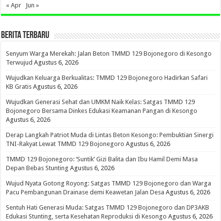
« Apr
Jun »
BERITA TERBARU
Senyum Warga Merekah: Jalan Beton TMMD 129 Bojonegoro di Kesongo
Terwujud
Agustus 6, 2026
Wujudkan Keluarga Berkualitas: TMMD 129 Bojonegoro Hadirkan Safari
KB Gratis
Agustus 6, 2026
Wujudkan Generasi Sehat dan UMKM Naik Kelas: Satgas TMMD 129
Bojonegoro Bersama Dinkes Edukasi Keamanan Pangan di Kesongo
Agustus 6, 2026
Derap Langkah Patriot Muda di Lintas Beton Kesongo: Pembuktian Sinergi
TNI-Rakyat Lewat TMMD 129 Bojonegoro
Agustus 6, 2026
TMMD 129 Bojonegoro: ‘Suntik’ Gizi Balita dan Ibu Hamil Demi Masa
Depan Bebas Stunting
Agustus 6, 2026
Wujud Nyata Gotong Royong: Satgas TMMD 129 Bojonegoro dan Warga
Pacu Pembangunan Drainase demi Keawetan Jalan Desa
Agustus 6, 2026
Sentuh Hati Generasi Muda: Satgas TMMD 129 Bojonegoro dan DP3AKB
Edukasi Stunting, serta Kesehatan Reproduksi di Kesongo
Agustus 6, 2026