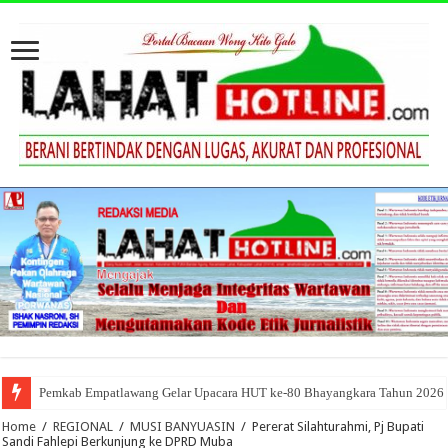
Pemkab Empatlawang Gelar Upacara HUT ke-80 Bhayangkara Tahun 2026
Home
/
REGIONAL
/
MUSI BANYUASIN
/
Pererat Silahturahmi, Pj Bupati
Sandi Fahlepi Berkunjung ke DPRD Muba