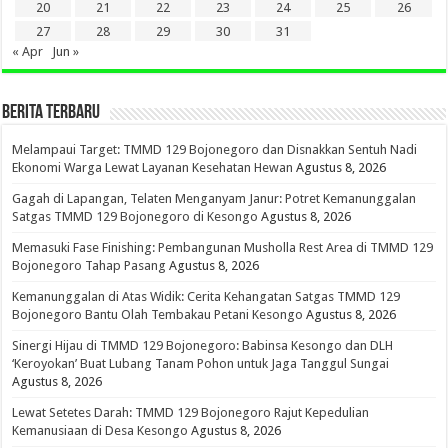
20
21
22
23
24
25
26
27
28
29
30
31
« Apr
Jun »
BERITA TERBARU
Melampaui Target: TMMD 129 Bojonegoro dan Disnakkan Sentuh Nadi
Ekonomi Warga Lewat Layanan Kesehatan Hewan
Agustus 8, 2026
Gagah di Lapangan, Telaten Menganyam Janur: Potret Kemanunggalan
Satgas TMMD 129 Bojonegoro di Kesongo
Agustus 8, 2026
Memasuki Fase Finishing: Pembangunan Musholla Rest Area di TMMD 129
Bojonegoro Tahap Pasang
Agustus 8, 2026
Kemanunggalan di Atas Widik: Cerita Kehangatan Satgas TMMD 129
Bojonegoro Bantu Olah Tembakau Petani Kesongo
Agustus 8, 2026
Sinergi Hijau di TMMD 129 Bojonegoro: Babinsa Kesongo dan DLH
‘Keroyokan’ Buat Lubang Tanam Pohon untuk Jaga Tanggul Sungai
Agustus 8, 2026
Lewat Setetes Darah: TMMD 129 Bojonegoro Rajut Kepedulian
Kemanusiaan di Desa Kesongo
Agustus 8, 2026