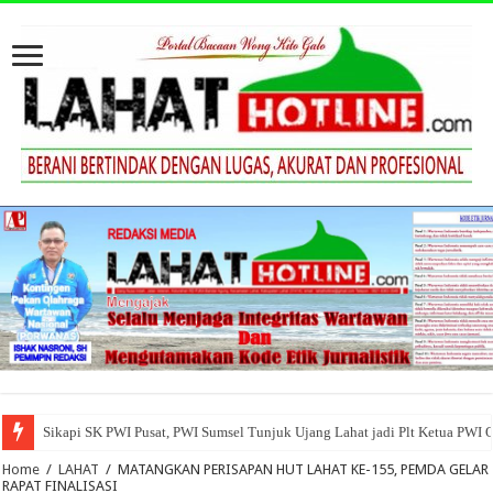
Sikapi SK PWI Pusat, PWI Sumsel Tunjuk Ujang Lahat jadi Plt Ketua PWI 
Home
/
LAHAT
/
MATANGKAN PERISAPAN HUT LAHAT KE-155, PEMDA GELAR
RAPAT FINALISASI