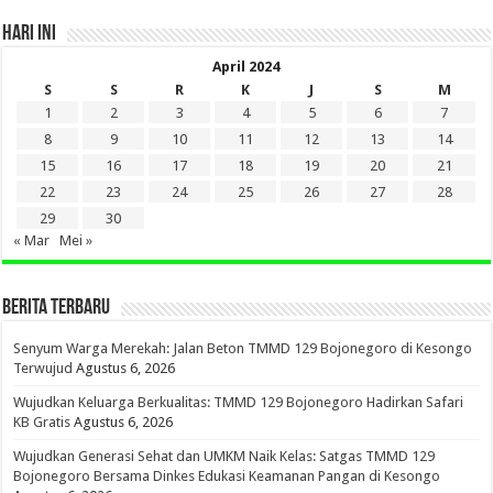
HARI INI
April 2024
S
S
R
K
J
S
M
1
2
3
4
5
6
7
8
9
10
11
12
13
14
15
16
17
18
19
20
21
22
23
24
25
26
27
28
29
30
« Mar
Mei »
BERITA TERBARU
Senyum Warga Merekah: Jalan Beton TMMD 129 Bojonegoro di Kesongo
Terwujud
Agustus 6, 2026
Wujudkan Keluarga Berkualitas: TMMD 129 Bojonegoro Hadirkan Safari
KB Gratis
Agustus 6, 2026
Wujudkan Generasi Sehat dan UMKM Naik Kelas: Satgas TMMD 129
Bojonegoro Bersama Dinkes Edukasi Keamanan Pangan di Kesongo