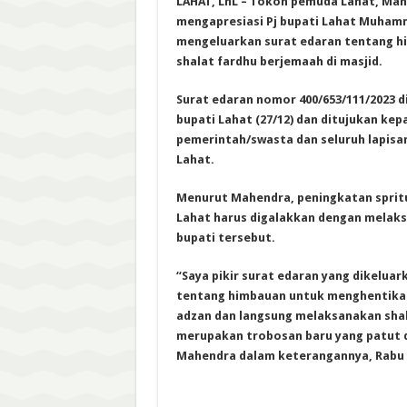
LAHAT, LhL – Tokoh pemuda Lahat, Mah
mengapresiasi Pj bupati Lahat Muham
mengeluarkan surat edaran tentang 
shalat fardhu berjemaah di masjid.
Surat edaran nomor 400/653/111/2023 d
bupati Lahat (27/12) dan ditujukan ke
pemerintah/swasta dan seluruh lapis
Lahat.
Menurut Mahendra, peningkatan sprit
Lahat harus digalakkan dengan melak
bupati tersebut.
“Saya pikir surat edaran yang dikeluar
tentang himbauan untuk menghentikan
adzan dan langsung melaksanakan shal
merupakan trobosan baru yang patut d
Mahendra dalam keterangannya, Rabu (