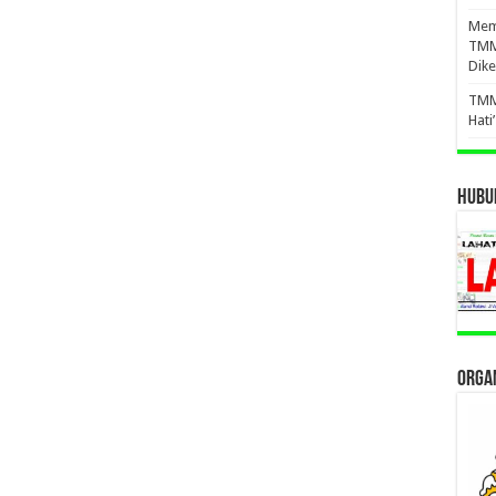
Mema
TMM
Dike
TMM
Hati
HUBUN
ORGAN