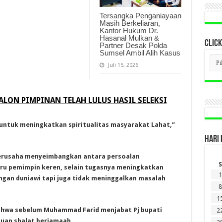
Tersangka Penganiayaan
Masih Berkeliaran,
Kantor Hukum Dr.
Hasanal Mulkan &
CLICK
Partner Desak Polda
Sumsel Ambil Alih Kasus
CLI
BER
Juli 15, 2026
LAM
DI
SINI
CALON PIMPINAN TELAH LULUS HASIL SELEKSI
ntuk meningkatkan spiritualitas masyarakat Lahat,”
HARI 
erusaha menyeimbangkan antara persoalan
S
baru pemimpin keren, selain tugasnya meningkatkan
1
ngan duniawi tapi juga tidak meninggalkan masalah
8
1
ahwa sebelum Muhammad Farid menjabat Pj bupati
2
uan shalat berjamaah.