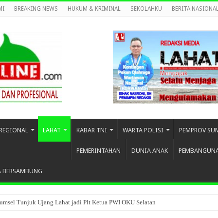
MI
BREAKING NEWS
HUKUM & KRIMINAL
SEKOLAHKU
BERITA NASIONA
REGIONAL
LAHAT
KABAR TNI
WARTA POLISI
PEMPROV SU
PEMERINTAHAN
DUNIA ANAK
PEMBANGUN
A BERSAMBUNG
umsel Tunjuk Ujang Lahat jadi Plt Ketua PWI OKU Selatan