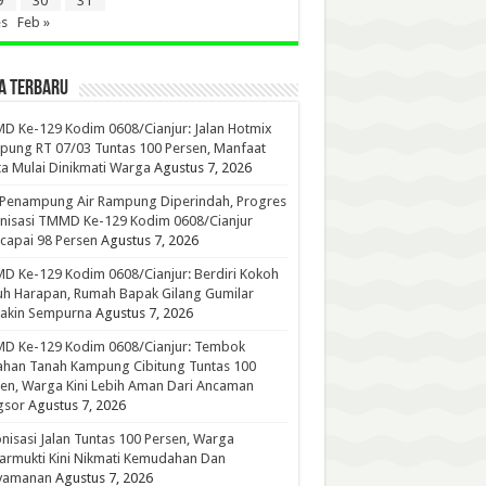
9
30
31
es
Feb »
A TERBARU
 Ke-129 Kodim 0608/Cianjur: Jalan Hotmix
ung RT 07/03 Tuntas 100 Persen, Manfaat
a Mulai Dinikmati Warga
Agustus 7, 2026
 Penampung Air Rampung Diperindah, Progres
nisasi TMMD Ke-129 Kodim 0608/Cianjur
capai 98 Persen
Agustus 7, 2026
 Ke-129 Kodim 0608/Cianjur: Berdiri Kokoh
h Harapan, Rumah Bapak Gilang Gumilar
akin Sempurna
Agustus 7, 2026
D Ke-129 Kodim 0608/Cianjur: Tembok
han Tanah Kampung Cibitung Tuntas 100
en, Warga Kini Lebih Aman Dari Ancaman
gsor
Agustus 7, 2026
nisasi Jalan Tuntas 100 Persen, Warga
rmukti Kini Nikmati Kemudahan Dan
yamanan
Agustus 7, 2026