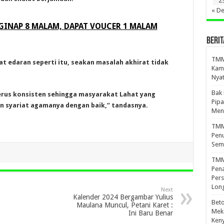
2
« D
NGINAP 8 MALAM, DAPAT VOUCER 1 MALAM
BERIT
TMMD
at edaran seperti itu, seakan masalah akhirat tidak
Kamp
Nyat
Bak
erus konsisten sehingga masyarakat Lahat yang
Pipa
 syariat agamanya dengan baik,” tandasnya.
Men
TMMD
Penu
Sem
TMM
Pena
Pers
Lon
Next
Kalender 2024 Bergambar Yulius
Beto
Maulana Muncul, Petani Karet :
Meka
Ini Baru Benar
Ken