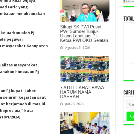
endra Reza Wijaya,
mad Farid yang
himbauan melaksanakan
TOTA
Sikapi SK PWI Pusat,
PWI Sumsel Tunjuk
ikeluarkan oleh Pj
Ujang Lahat jadi Plt
pada pegawai
Ketua PWI OKU Selatan
an masyarakat Kabupaten
Agustus 3, 2026
ualitas masyarakat
sanakan himbauan Pj
7 ATLIT LAHAT BAWA
kan Pj bupati Lahat
HARUM NAMA
CARI 
DAERAH
 seluruh kegiatan saat
at berjamaah di masjid
Juli 26, 2026
iapresiasi,” kata
10/1/2024).