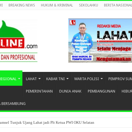
MI
BREAKING NEWS
HUKUM & KRIMINAL
SEKOLAHKU
BERITA NASIONA
REGIONAL
LAHAT
KABAR TNI
WARTA POLISI
PEMPROV SU
PEMERINTAHAN
DUNIA ANAK
PEMBANGUNAN
HIBU
A BERSAMBUNG
umsel Tunjuk Ujang Lahat jadi Plt Ketua PWI OKU Selatan