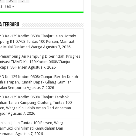
9
30
31
es
Feb »
A TERBARU
 Ke-129 Kodim 0608/Cianjur: Jalan Hotmix
ung RT 07/03 Tuntas 100 Persen, Manfaat
a Mulai Dinikmati Warga
Agustus 7, 2026
 Penampung Air Rampung Diperindah, Progres
nisasi TMMD Ke-129 Kodim 0608/Cianjur
capai 98 Persen
Agustus 7, 2026
 Ke-129 Kodim 0608/Cianjur: Berdiri Kokoh
h Harapan, Rumah Bapak Gilang Gumilar
akin Sempurna
Agustus 7, 2026
D Ke-129 Kodim 0608/Cianjur: Tembok
han Tanah Kampung Cibitung Tuntas 100
en, Warga Kini Lebih Aman Dari Ancaman
gsor
Agustus 7, 2026
nisasi Jalan Tuntas 100 Persen, Warga
rmukti Kini Nikmati Kemudahan Dan
yamanan
Agustus 7, 2026