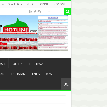
L
OLAHRAGA
RELIGI
OPINI
EKONOMI
MSEL
POLITIK
PERISTIWA
RAN
KESEHATAN
SENI & BUDAYA