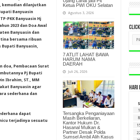
Ujang Lahat jadi Plt
Ketua PWI OKU Selatan
 kemudian dilanjutkan
Bupati Banyuasin
Agustus 3, 2026
 TP-PKK Banyuasin Hj
Tahun 2023 dan Doa Awal
CLICK
aten Banyuasin dan
CLI
tina bersama ribuan
BER
LAM
 Bupati Banyuasin,
DI
7 ATLIT LAHAT BAWA
SINI
HARUM NAMA
DAERAH
an doa, Pembacaan Surat
Juli 26, 2026
Sambutannya Pj Bupati
in Ibrahim, ST., MM
akat Banyuasin agar
HARI 
ara sederhana dan
S
1
Tersangka Penganiayaan
ederhana dapat
Masih Berkeliaran,
8
micu terjadinya sesuatu
Kantor Hukum Dr.
1
Hasanal Mulkan &
Partner Desak Polda
2
Sumsel Ambil Alih Kasus