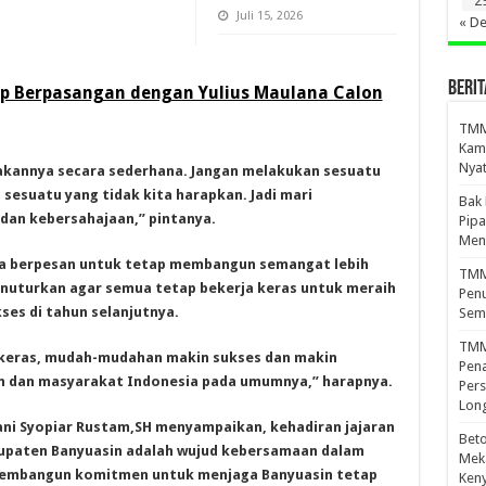
2
Juli 15, 2026
« D
BERIT
ap Berpasangan dengan Yulius Maulana Calon
TMMD
Kamp
Nyat
kannya secara sederhana. Jangan melakukan sesuatu
esuatu yang tidak kita harapkan. Jadi mari
Bak
an kebersahajaan,” pintanya.
Pipa
Men
uga berpesan untuk tetap membangun semangat lebih
TMMD
enuturkan agar semua tetap bekerja keras untuk meraih
Penu
kses di tahun selanjutnya.
Sem
TMM
 keras, mudah-mudahan makin sukses dan makin
Pena
 dan masyarakat Indonesia pada umumnya,” harapnya.
Pers
Lon
ani Syopiar Rustam,SH menyampaikan, kehadiran jajaran
Beto
upaten Banyuasin adalah wujud kebersamaan dalam
Meka
embangun komitmen untuk menjaga Banyuasin tetap
Ken