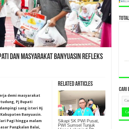
TOTA
upati dan Masyarakat Banyuasin Refleks
Related Articles
CARI 
kerja demi masyarakat
tudung, Pj Bupati
dampingi sang isteri Hj
K Kabupaten Banyuasin.
Sikapi SK PWI Pusat,
dari Pagi hingga malam
PWI Sumsel Tunjuk
asar Pangkalan Balai,