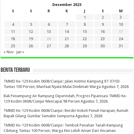
Desember 2023
S
S
R
K
J
S
M
1
2
3
4
5
6
7
8
9
10
11
12
13
14
15
16
17
18
19
20
21
22
23
24
25
26
27
28
29
30
31
« Nov
Jan »
BERITA TERBARU
TMMD Ke-129 Kodim 0608/Cianjur: Jalan Hotmix Kampung RT 07/03
Tuntas 100 Persen, Manfaat Nyata Mulai Dinikmati Warga
Agustus 7, 2026
Bak Penampung Air Rampung Diperindah, Progres Pipanisasi TMMD Ke-
129 Kodim 0608/Cianjur Mencapai 98 Persen
Agustus 7, 2026
TMMD Ke-129 Kodim 0608/Cianjur: Berdiri Kokoh Penuh Harapan, Rumah
Bapak Gilang Gumilar Semakin Sempurna
Agustus 7, 2026
TMMD Ke-129 Kodim 0608/Cianjur: Tembok Penahan Tanah Kampung
Cibitung Tuntas 100 Persen, Warga Kini Lebih Aman Dari Ancaman