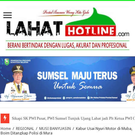
Sikapi SK PWI Pusat, PWI Sumsel Tunjuk Ujang Lahat jadi Plt Ketua PWI 
Home
/
REGIONAL
/
MUSI BANYUASIN
/
Kabur Usai Nyuri Motor di Muba,
Boim Ditangkap Polisi di Mura