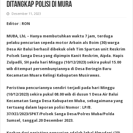
Ditangkap Polisi di Mura
Desember 11, 2023
Editor : RON
MUBA, LhL – Hanya membutuhkan waktu 7 jam, terduga
pelaku pencurian sepeda motor Arbain als Boim (30) warga
Desa Air Balui berhasil dibekuk oleh Tim Spartan unit Reskrim
Polsek Sanga Desa yang dipimpin Kanit Reskrim, Aipda. Hapis
Zulpadli, SH pada hari Minggu (10/12/2023) sekira pukul 15.00
wib ditempat persembunyiannya di Desa Beringin Baru
Kecamatan Muara Kelingi Kabupaten Musirawas.
Peristiwa pencuriannya sendiri terjadi pada hari Minggu
(10/12/2023) sekira pukul 08.00 wib di dusun 1 Desa Air Balui
Kecamatan Sanga Desa Kabupaten Muba, sebagaimana yang
tertuang dalam laporan polisi Nomor : LP/B.
37/XII/2023/SPKT/Polsek Sanga Desa/Polres Muba/Polda
Sumsel, tanggal.20 Desember 2023.
Korban dari peristiwa pencurian adalah Iqbal Almadani (23)