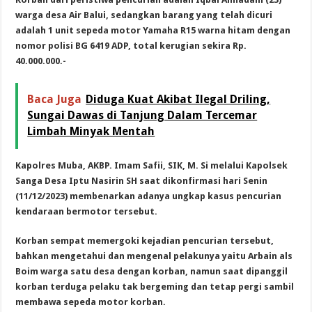
warga desa Air Balui, sedangkan barang yang telah dicuri
adalah 1 unit sepeda motor Yamaha R15 warna hitam dengan
nomor polisi BG 6419 ADP, total kerugian sekira Rp.
40.000.000.-
Baca Juga
Diduga Kuat Akibat Ilegal Driling,
Sungai Dawas di Tanjung Dalam Tercemar
Limbah Minyak Mentah
Kapolres Muba, AKBP. Imam Safii, SIK, M. Si melalui Kapolsek
Sanga Desa Iptu Nasirin SH saat dikonfirmasi hari Senin
(11/12/2023) membenarkan adanya ungkap kasus pencurian
kendaraan bermotor tersebut.
Korban sempat memergoki kejadian pencurian tersebut,
bahkan mengetahui dan mengenal pelakunya yaitu Arbain als
Boim warga satu desa dengan korban, namun saat dipanggil
korban terduga pelaku tak bergeming dan tetap pergi sambil
membawa sepeda motor korban.