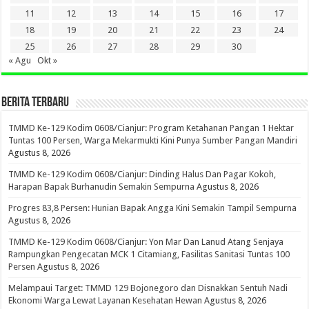
11
12
13
14
15
16
17
18
19
20
21
22
23
24
25
26
27
28
29
30
« Agu
Okt »
BERITA TERBARU
TMMD Ke-129 Kodim 0608/Cianjur: Program Ketahanan Pangan 1 Hektar
Tuntas 100 Persen, Warga Mekarmukti Kini Punya Sumber Pangan Mandiri
Agustus 8, 2026
TMMD Ke-129 Kodim 0608/Cianjur: Dinding Halus Dan Pagar Kokoh,
Harapan Bapak Burhanudin Semakin Sempurna
Agustus 8, 2026
Progres 83,8 Persen: Hunian Bapak Angga Kini Semakin Tampil Sempurna
Agustus 8, 2026
TMMD Ke-129 Kodim 0608/Cianjur: Yon Mar Dan Lanud Atang Senjaya
Rampungkan Pengecatan MCK 1 Citamiang, Fasilitas Sanitasi Tuntas 100
Persen
Agustus 8, 2026
Melampaui Target: TMMD 129 Bojonegoro dan Disnakkan Sentuh Nadi
Ekonomi Warga Lewat Layanan Kesehatan Hewan
Agustus 8, 2026