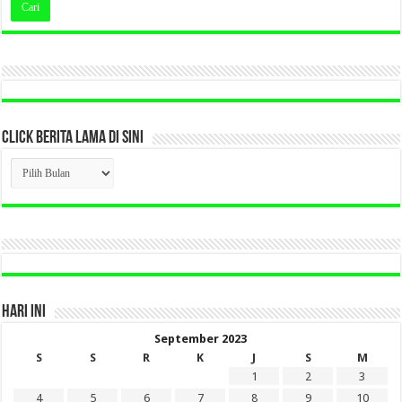
CLICK BERITA LAMA DI SINI
CLICK
BERITA
LAMA
DI
SINI
HARI INI
September 2023
S
S
R
K
J
S
M
1
2
3
4
5
6
7
8
9
10