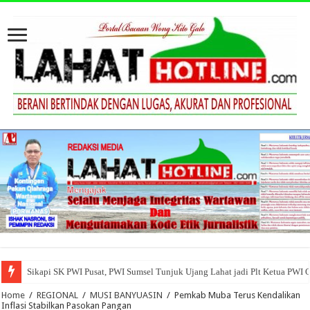
Sikapi SK PWI Pusat, PWI Sumsel Tunjuk Ujang Lahat jadi Plt Ketua PWI 
Home
/
REGIONAL
/
MUSI BANYUASIN
/
Pemkab Muba Terus Kendalikan
Inflasi Stabilkan Pasokan Pangan