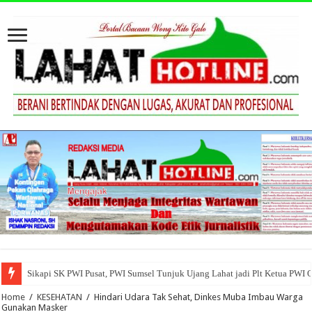
Sikapi SK PWI Pusat, PWI Sumsel Tunjuk Ujang Lahat jadi Plt Ketua PWI 
Home
/
KESEHATAN
/
Hindari Udara Tak Sehat, Dinkes Muba Imbau Warga
Gunakan Masker