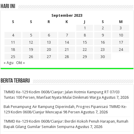
HARI INI
September 2023
S
S
R
K
J
S
M
1
2
3
4
5
6
7
8
9
10
11
12
13
14
15
16
17
18
19
20
21
22
23
24
25
26
27
28
29
30
« Agu
Okt »
BERITA TERBARU
TMMD Ke-129 Kodim 0608/Cianjur: Jalan Hotmix Kampung RT 07/03
Tuntas 100 Persen, Manfaat Nyata Mulai Dinikmati Warga
Agustus 7, 2026
Bak Penampung Air Rampung Diperindah, Progres Pipanisasi TMMD Ke-
129 Kodim 0608/Cianjur Mencapai 98 Persen
Agustus 7, 2026
TMMD Ke-129 Kodim 0608/Cianjur: Berdiri Kokoh Penuh Harapan, Rumah
Bapak Gilang Gumilar Semakin Sempurna
Agustus 7, 2026