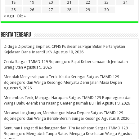
18
19
20
21
22
23
24
25
26
27
28
29
30
« Agu
Okt »
BERITA TERBARU
Diduga Dipotong Sepihak, CPNS Puskesmas Pajar Bulan Pertanyakan
Kejelasan Dana Insentif JKN
Agustus 10, 2026
Cerita Satgas TMMD 129 Bojonegoro Rajut Kebersamaan di Jembatan
Brang Etan
Agustus 9, 2026
Menolak Menyerah pada Terik: Ketika Keringat Satgas TMMD 129
Bojonegoro dan Warga Kesongo Menyatu Demi Jalan Masa Depan
Agustus 9, 2026
Menembus Terik, Menjaga Harapan: Satgas TMMD 129 Bojonegoro dan
Warga Bahu-Membahu Pasang Genteng Rumah Bu Tini
Agustus 9, 2026
Merawat Lingkungan, Membangun Masa Depan: Satgas TMMD 129
Bojonegoro dan Warga Bersih-Bersih Sungai Kesongo
Agustus 9, 2026
Sentuhan Hangat di Kedungpandan: Tim Kesehatan Satgas TMMD 129
Bojonegoro Mengabdi Tanpa Batas, Menjaga Kesehatan Warga
Agustus