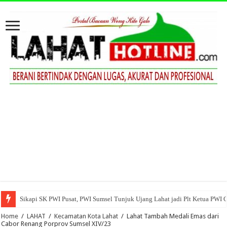
Sikapi SK PWI Pusat, PWI Sumsel Tunjuk Ujang Lahat jadi Plt Ketua PWI 
Home
/
LAHAT
/
Kecamatan Kota Lahat
/
Lahat Tambah Medali Emas dari
Cabor Renang Porprov Sumsel XIV/23