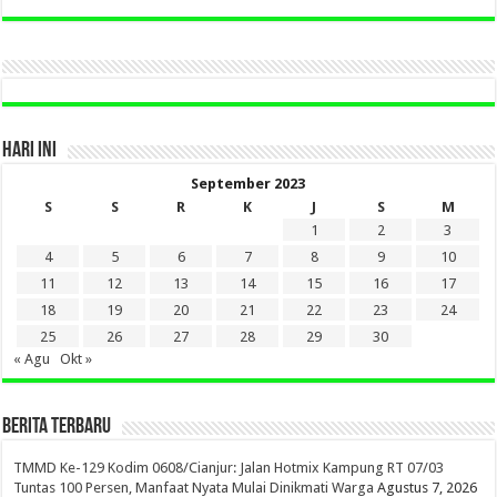
LAMA
DI
SINI
HARI INI
September 2023
S
S
R
K
J
S
M
1
2
3
4
5
6
7
8
9
10
11
12
13
14
15
16
17
18
19
20
21
22
23
24
25
26
27
28
29
30
« Agu
Okt »
BERITA TERBARU
TMMD Ke-129 Kodim 0608/Cianjur: Jalan Hotmix Kampung RT 07/03
Tuntas 100 Persen, Manfaat Nyata Mulai Dinikmati Warga
Agustus 7, 2026