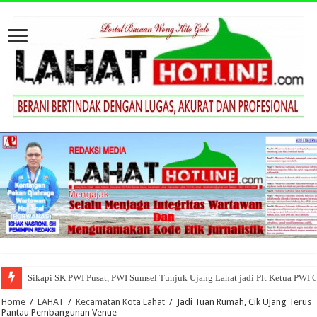
Sikapi SK PWI Pusat, PWI Sumsel Tunjuk Ujang Lahat jadi Plt Ketua PWI 
Home
/
LAHAT
/
Kecamatan Kota Lahat
/
Jadi Tuan Rumah, Cik Ujang Terus
Pantau Pembangunan Venue