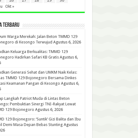
5
26
27
28
29
30
gu
Okt »
A TERBARU
yum Warga Merekah: Jalan Beton TMMD 129
onegoro di Kesongo Terwujud
Agustus 6, 2026
dkan Keluarga Berkualitas: TMMD 129
negoro Hadirkan Safari KB Gratis
Agustus 6,
6
dkan Generasi Sehat dan UMKM Naik Kelas:
gas TMMD 129 Bojonegoro Bersama Dinkes
kasi Keamanan Pangan di Kesongo
Agustus 6,
6
p Langkah Patriot Muda di Lintas Beton
ngo: Pembuktian Sinergi TNI-Rakyat Lewat
D 129 Bojonegoro
Agustus 6, 2026
 129 Bojonegoro: ‘Suntik’ Gizi Balita dan Ibu
l Demi Masa Depan Bebas Stunting
Agustus
026