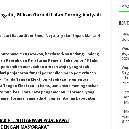
2
« A
galir, Giliran Guru di Lalan Dorong Apriyadi
BERIT
Sen
l dari Badan Siber Sandi Negara, yakni Bapak Marta N
Boj
Wuju
Bojo
mbutannya mengatakan, berdasarkan undang-undang
202
tah Daerah dan Peraturan Pemerintah nomor 18 tahun
 persandian merupakan urusan wajid yang tidak
Wuju
Sat
dari penjabaran fungsi persandian pada pemerintah
Edu
k (Tanda Tangan Elektronik) sebagai elementasi
202
da Tangan Elektronik) bertujuan untuk meningkatkan
komunikasi dan upaya pengamanan informasi yang
Dera
Keso
stem informasi yang ada di pemerintahan kabupaten
TMM
TMMD
Hami
AK PT. ADITARWAN PADA RAPAT
6, 2
 DENGAN MASYARAKAT