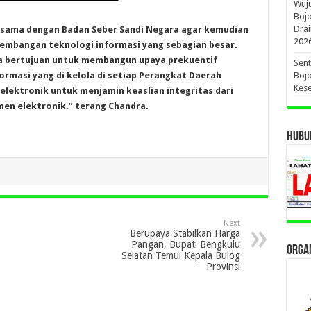
Wuj
Boj
Drai
rsama dengan Badan Seber Sandi Negara agar kemudian
202
embangan teknologi informasi yang sebagian besar.
uga bertujuan untuk membangun upaya prekuentif
Sent
rmasi yang di kelola di setiap Perangkat Daerah
Bojo
Kese
 elektronik untuk menjamin keaslian integritas dari
men elektronik.” terang Chandra.
HUBUN
Next
Berupaya Stabilkan Harga
Pangan, Bupati Bengkulu
ORGAN
Selatan Temui Kepala Bulog
Provinsi