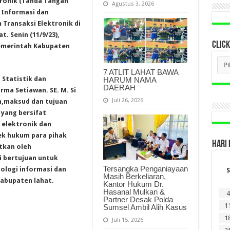
tronik (Tanda Tangan
Agustus 3, 2026
 Informasi dan
Transaksi Elektronik di
. Senin (11/9/23),
CLICK
emerintah Kabupaten
CLI
BER
7 ATLIT LAHAT BAWA
LAM
 Statistik dan
HARUM NAMA
DI
DAERAH
rma Setiawan. SE. M. Si
SINI
Juli 26, 2026
n,maksud dan tujuan
 yang bersifat
 elektronik dan
ek hukum para pihak
HARI 
tkan oleh
i bertujuan untuk
Tersangka Penganiayaan
ologi informasi dan
S
Masih Berkeliaran,
abupaten lahat.
Kantor Hukum Dr.
Hasanal Mulkan &
4
Partner Desak Polda
1
Sumsel Ambil Alih Kasus
1
Juli 15, 2026