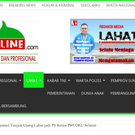
MI
BREAKING NEWS
HUKUM & KRIMINAL
SEKOLAHKU
BERITA NASIONA
REGIONAL
LAHAT
KABAR TNI
WARTA POLISI
PEMPROV SU
PEMERINTAHAN
DUNIA ANAK
PEMBANGUN
A BERSAMBUNG
umsel Tunjuk Ujang Lahat jadi Plt Ketua PWI OKU Selatan