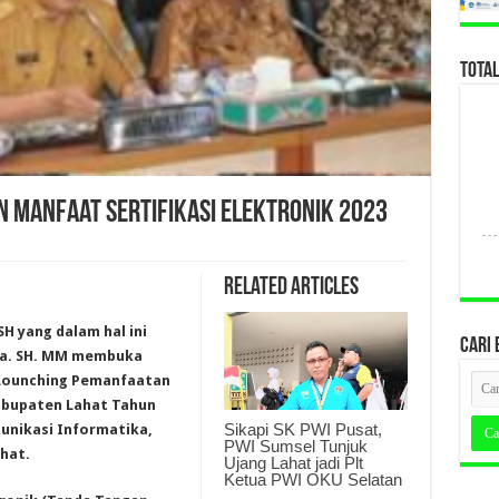
TOTA
n Manfaat Sertifikasi Elektronik 2023
Related Articles
SH yang dalam hal ini
CARI 
dra. SH. MM membuka
n Lounching Pemanfaatan
Kabupaten Lahat Tahun
Sikapi SK PWI Pusat,
unikasi Informatika,
PWI Sumsel Tunjuk
hat.
Ujang Lahat jadi Plt
Ketua PWI OKU Selatan