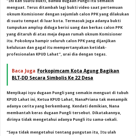
“Ini kan suatu bukti, bahwa dugaan Pungli itu semakin
menguat. Terus ditambah lagi bukti video saat pertemuan
oknum Komisioner dengan sejumlah calon PPK yang dilakukan
di suatu tempat di luar kota. Termasuk juga adanya bukti
tumpukan amplop diduga berisi uang dan berkas calon PPK
yang ditaruh di atas meja depan rumah oknum Komisioner
itu. Pokoknya hampir seluruh calon PPK yang dijanjikan
kelulusan dan gagal itu mempertanyakan ketidak-
profesionalan KPUD Lahat”, urai dia dengan tegas.
Baca Juga
Forkopimcam Kota Agung Bagikan
BLT-DD Secara Simbolis Ke 22 Desa
Menyikapi isyu dugaan Pungli yang semakin menguat di tubuh
KPUD Lahat ini, Ketua KPUD Lahat, NanaPriana tak menampik
adanya cerita yang berkembang. Kendati demikian, Nana
membantah keras dugaan Pungli tersebut. Dikatakannya,
dirinya tidak mengetahui adanya Pungli itu sama-sekali.
“Saya tidak mengetahui tentang pungutan itu, Itu ulah